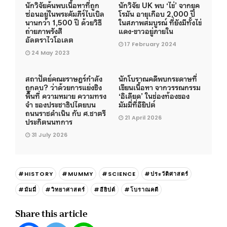
นักวิจัยค้นพบเนื้อหาที่ถูก
นักวิจัย UK พบ ‘ไข่’ จากยุค
ซ่อนอยู่ในพระคัมภีร์ไบเบิล
โรมัน อายุเกือบ 2,000 ปี
นานกว่า 1,500 ปี ด้วยวิธี
ในสภาพสมบูรณ์ ที่ยังมีทั้งไข่
ถ่ายภาพรังสี
แดง-ขาวอยู่ภายใน
อัลตราไวโอเลต
17 February 2024
24 May 2023
สถาปัตย์คณะราษฎร์กำลัง
นักโบราณคดีพบกระดาษที่
ถูกลบ? ว่าด้วยการแย่งชิง
เขียนเนื้อหา จากวรรณกรรม
พื้นที่ ความหมาย ความทรง
‘อิเลียด’ ในช่องท้องของ
จำ ของประชาธิปไตยบน
มัมมี่ที่อียิปต์
ถนนราชดำเนิน กับ ศ.ชาตรี
21 April 2026
ประกิตนนทการ
31 July 2026
#HISTORY
#MUMMY
#SCIENCE
#ประวัติศาสตร์
#มัมมี่
#วิทยาศาสตร์
#อียิปต์
#โบราณคดี
Share this article