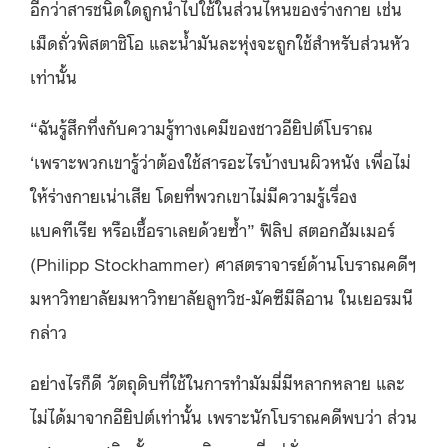
อีกว่าสารชนิดใดถูกนำไปใช้ในส่วนไหนของร่างกาย เช่น
เม็ดถั่วพิสตาชิโอ และน้ำมันละหุ่งจะถูกใช้สำหรับส่วนหัว
เท่านั้น
“ฉันรู้สึกทึ่งกับความรู้ทางเคมีของชาวอียิปต์โบราณ
‘เพราะพวกเขารู้ว่าต้องใช้สารอะไรบ้างบนผิวหนัง เพื่อไม่
ให้ร่างกายเน่าเสีย โดยที่พวกเขาไม่มีความรู้เรื่อง
แบคทีเรีย หรือเชื้อราเลยด้วยซ้ำ” ฟิลิป สตอกฮัมเมอร์
(Philipp Stockhammer) ศาสตราจารย์ด้านโบราณคดีฯ
มหาวิทยาลัย
มหาวิทยาลัยลูทวิช-มัคซีมีลีอาน
ในเยอรมนี
กล่าว
อย่างไรก็ดี วัตถุดิบที่ใช้ในการทำมัมมี่มีหลากหลาย และ
ไม่ได้มาจากอียิปต์เท่านั้น เพราะนักโบราณคดีพบว่า ส่วน