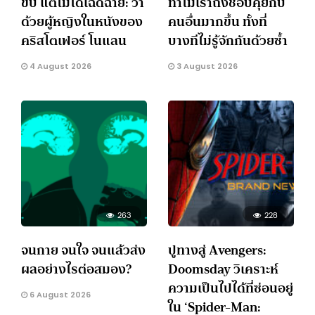
ขับ แต่ไม่ได้เฉิดฉาย: ว่า
ทำไมเราถึงชอบคุยกับ
ด้วยผู้หญิงในหนังของ
คนอื่นมากขึ้น ทั้งที่
คริสโตเฟอร์ โนแลน
บางทีไม่รู้จักกันด้วยซ้ำ
4 August 2026
3 August 2026
263
228
จนกาย จนใจ จนแล้วส่ง
ปูทางสู่ Avengers:
ผลอย่างไรต่อสมอง?
Doomsday วิเคราะห์
ความเป็นไปได้ที่ซ่อนอยู่
6 August 2026
ใน ‘Spider-Man: