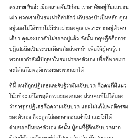
ดร.กาย วินช์:
เมื่อหลายพันปีก่อน เราอาศัยอยู่กันแบบชน
เผ่า พวกเราเป็นชนเผ่าที่ล่าสัตว์ เก็บของป่าเป็นหลัก คุณ
อยู่รอดไม่ได้หากไม่มีชนเผ่าของคุณ เพราะหากอยู่ตัวคน
เดียว คุณจะเอาตัวไม่รอดอยู่แล้ว ดังนั้น ทฤษฎีก็คือการ
ปฏิเสธถือเป็นระบบเตือนภัยล่วงหน้า เพื่อให้ผู้คนรู้ว่า
พวกเขากำลังมีปัญหาในชนเผ่าของตัวเอง เพื่อที่พวกเขา
จะได้แก้ไขพฤติกรรมของพวกเขาได้
ทีนี้ คนที่ถูกปฏิเสธและรับรู้ว่ามันเจ็บปวด คือคนที่มีแนว
โน้มที่จะแก้ไขพฤติกรรมของตนเอง ส่วนคนที่ไม่ได้มอง
ว่าการถูกปฏิเสธคือความเจ็บปวด และไม่แก้ไขพฤติกรรม
ของตัวเอง ก็จะถูกไล่ออกจากชนเผ่าไป และไม่ได้
ถ่ายทอดยีนของตัวเอง ดังนั้น ผู้คนที่รู้สึกเจ็บปวดมาก
ที่สุดก็มักจะยังคงอยู่ต่อไปจากรุ่นสู่รุ่น มัน (การถูก