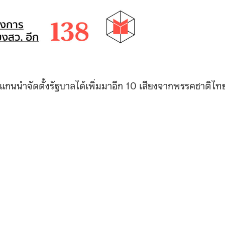
แกนนำจัดตั้งรัฐบาลได้เพิ่มมาอีก 10 เสียงจากพรรคชาติไท