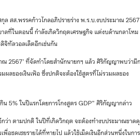
ันสกุล สส.พรรคก้าวไกลอภิปรายร่าง พ.ร.บ.งบประมาณ 2567
าลที่ในตอนนี้ กำลังเกิดวิกฤตเศรษฐกิจ แต่งบด้านกลาโหม
ิจิทัลวอลเล็ตอีกเช่นกัน
ณ 2567’ ที่จัดทำโดยสำนักนายกฯ แล้ว ศิริกัญญาพบว่ามี
มผลของเงินเฟ้อ ซึ่งปกติจะต้องใช้สูตรที่ไม่รวมผลของ
ตเกิน 5% ในปีแรกโดยการโกงสูตร GDP” ศิริกัญญากล่าว
อีกว่า ตามปกติ ในปีที่เกิดวิกฤต จะต้องทำงบประมาณขาดด
่มเพื่อชดเชยรายได้ที่หายไป แล้วใช้เม็ดเงินอีกส่วนหนึ่งในกา