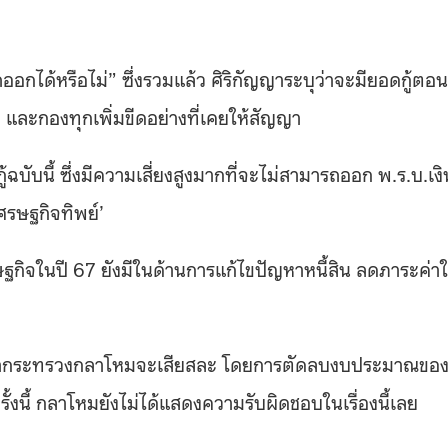
ออกได้หรือไม่” ซึ่งรวมแล้ว ศิริกัญญาระบุว่าจะมียอดกู้ตอนน
็ต และกองทุกเพิ่มขีดอย่างที่เคยให้สัญญา
้ฉบับนี้ ซึ่งมีความเสี่ยงสูงมากที่จะไม่สามารถออก พ.ร.บ.เงิน
เศรษฐกิจทิพย์’
ฐกิจในปี 67 ยังมีในด้านการแก้ไขปัญหาหนี้สิน ลดภาระค่าใ
าระบุว่ากระทรวงกลาโหมจะเสียสละ โดยการตัดลบงบประมาณขอ
้งนี้ กลาโหมยังไม่ได้แสดงความรับผิดชอบในเรื่องนี้เลย