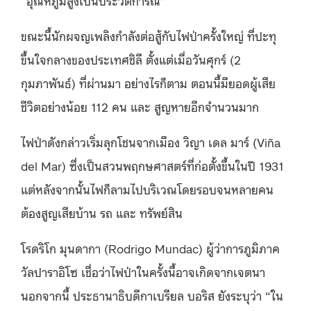
“อุณหภูมิสูงเป็นประวัติการณ์”
ขณะนี้นักผจญเพลิงกําลังต่อสู้กับไฟป่าครั้งใหญ่ ที่ปะทุ
ขึ้นใจกลางของประเทศชิลี ตั้งแต่เมื่อวันศุกร์ (2
กุมภาพันธ์) ที่ผ่านมา อย่างไรก็ตาม ตอนนี้มียอดผู้เสีย
ชีวิตอย่างน้อย 112 คน และ สูญหายอีกจำนวนมาก
ไฟป่าดังกล่าวเริ่มลุกโชนจากเมือง วิญา เดล มาร์ (Viña
del Mar) ซึ่งเป็นสวนพฤกษศาสตร์ที่ก่อตั้งขึ้นในปี 1931
แต่หลังจากนั้นไฟก็ลามไปบริเวณโดยรอบจนหลายคน
ต้องสูญเสียบ้าน รถ และ ทรัพย์สิน
โรดริโก มุนดากา (Rodrigo Mundac) ผู้ว่าการภูมิภาค
วัลปาราอิโซ เชื่อว่าไฟป่าในครั้งนี้อาจเกิดจากเจตนา
นอกจากนี้ ประธานาธิบดีกาเบรียล บอริส ยังระบุว่า “ใน