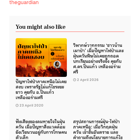
theguardian
You might also like
วิพากษ์วาทกรรม ‘ชาวบ้าน
เผาป่า’ เมื่อปัญหาไฟป่าและ
ฝุ่นควันพิษไม่เคยถูกถอด
บทเรียนอย่างจริงจัง คุยกับ
ศ.ดร.ปิ่นแก้ว เหลืองอร่าม
ศรี
2 April 2026
ปัญหาไฟป่าภาคเหนือไม่เคย
สงบ เพราะรัฐไม่แก้ไขระยะ
ยาว คุยกับ อ.ปิ่นแก้ว
เหลืองอร่ามศรี
23 April 2020
ฟังเสียงของลมหายใจในฝุ่น
สรุปสถานการณ์ฝุ่น-ไฟป่า
ควัน เมื่อปัญหาสิ่งแวดล้อม
ภาคเหนือ: เมื่อวิกฤตฝุ่น
ยังเวียนวนอยู่กับการโทษคน
ควัน เข้าขั้นอันตราย และ
ตัวเล็ก
คำถามถึงนโยบายการแก้ไข