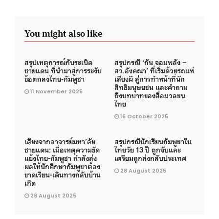
You might also like
สรุปเหตุการณ์กับระเบิด
สรุปกรณี ‘กัน จอมพลัง –
ชายแดน ที่นำมาสู่การระงับ
สว.อังคณา’ ที่เริ่มด้วยรถแห่
ข้อตกลงไทย-กัมพูชา
เสียงผี สู่การทำหน้าที่นัก
สิทธิมนุษยชน และคำถาม
11 November 2025
ถึงบทบาทของสื่อมวลชน
ไทย
16 October 2025
เสียงจากอาจารย์มหา’ลัย
สรุปกรณีนักเรียนกัมพูชาใน
ชายแดน: เมื่อเหตุความขัด
ไทยวัย 13 ปี ถูกจับและ
แย้งไทย-กัมพูชา กำลังส่ง
เตรียมถูกส่งกลับประเทศ
ผลให้นักศึกษากัมพูชาต้อง
28 August 2025
ขาดเรียน-เดินทางกลับบ้าน
เกิด
28 August 2025