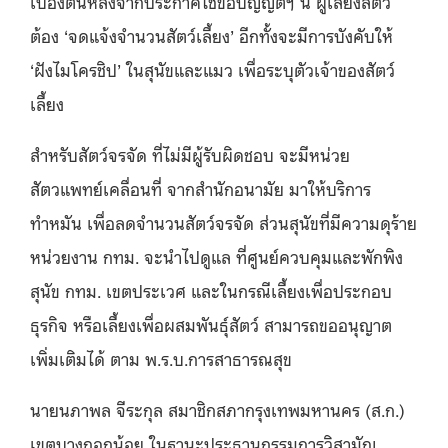
เบื้องต้นหลังจากประกาศใช้ข้อบัญญัติฯ นี้ ผู้เลี้ยงสัตว์
ต้อง ‘จดแจ้งจำนวนสัตว์เลี้ยง’ อีกทั้งจะมีการบังคับให้
‘ฝังไมโครชิป’ ในสุนัขและแมว เพื่อระบุตัวเจ้าของสัตว์
เลี้ยง
สำหรับสัตว์จรจัด ที่ไม่มีผู้รับผิดชอบ จะมีหน่วย
สัตวแพทย์เคลื่อนที่ จากสำนักอนามัย มาให้บริการ
ทำหมัน เพื่อลดจำนวนสัตว์จรจัด ส่วนสุนัขที่มีความดุร้าย
หน่วยงาน กทม. จะนำไปดูแล ที่ศูนย์ควบคุมและพักพิง
สุนัข กทม. เขตประเวศ และในกรณีเลี้ยงเพื่อประกอบ
ธุรกิจ หรือเลี้ยงเพื่อผสมพันธุ์สัตว์ สามารถขออนุญาต
เพิ่มเติมได้ ตาม พ.ร.บ.การสาธารณสุข
นายนภาพล จีระกุล สมาชิกสภากรุงเทพมหานคร (ส.ก.)
เขตบางกอกน้อย ในฐานะประธานกรรมการวิสามัญ