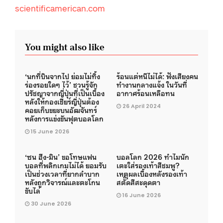
scientificamerican.com
You might also like
‘นกที่บินจากไป ย่อมไม่ทิ้ง
ร้อนแต่หนีไม่ได้: ฟังเสียงคน
ร่องรอยใดๆ ไว้’ ชวนรู้จัก
ทำงานกลางแจ้ง ในวันที่
ปรัชญาจากญี่ปุ่นที่เป็นเบื้อง
อากาศร้อนเหลือทน
หลังให้กองเชียร์ญี่ปุ่นต้อง
26 April 2024
คอยเก็บขยะบนอัฒจันทร์
หลังการแข่งขันฟุตบอลโลก
15 June 2026
‘ซน ฮึง-มิน’ ขอโทษแฟน
บอลโลก 2026 ทำไมนัก
บอลที่พลิกเกมไม่ได้ ยอมรับ
เตะใส่รองเท้าสีชมพู?
เป็นช่วงเวลาที่ยากลำบาก
เหตุผลเบื้องหลังรองเท้า
หลังถูกวิจารณ์และตะโกน
สตั๊ดสีสะดุดตา
ขับไล่
16 June 2026
30 June 2026