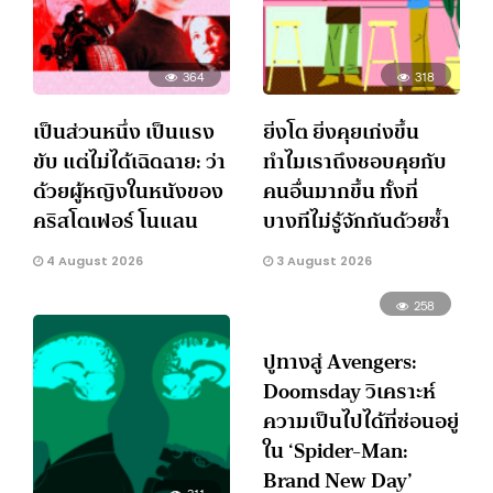
364
318
เป็นส่วนหนึ่ง เป็นแรง
ยิ่งโต ยิ่งคุยเก่งขึ้น
ขับ แต่ไม่ได้เฉิดฉาย: ว่า
ทำไมเราถึงชอบคุยกับ
ด้วยผู้หญิงในหนังของ
คนอื่นมากขึ้น ทั้งที่
คริสโตเฟอร์ โนแลน
บางทีไม่รู้จักกันด้วยซ้ำ
4 August 2026
3 August 2026
258
ปูทางสู่ Avengers:
Doomsday วิเคราะห์
ความเป็นไปได้ที่ซ่อนอยู่
ใน ‘Spider-Man:
Brand New Day’