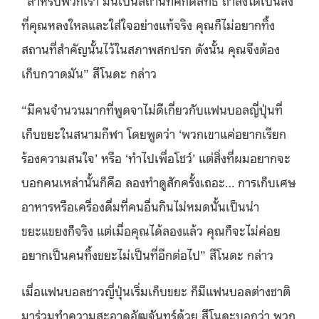
ที่คุณหลงใหลและใส่ใจอย่างแท้จริง คุณก็ไม่อยากทิ้ง
สถานที่สำคัญนั้นไว้ในสภาพสกปรก ดังนั้น คุณจึงต้อง
เก็บกวาดมัน” สึโนดะ กล่าว
“มีคนจำนวนมากที่พูดจาไม่ดีเกี่ยวกับแฟนบอลญี่ปุ่นที่
เก็บขยะในสนามกีฬา โดยพูดว่า ‘พวกเขาแค่อยากเรียก
ร้องความสนใจ’ หรือ ‘ทำไปเพื่อโชว์’ แต่สิ่งที่ผมอยากจะ
บอกคนเหล่านั้นก็คือ ลองทำดูสักครั้งเถอะ… การเก็บเศษ
อาหารหรือเครื่องดื่มที่คนอื่นกินไม่หมดนั้นเป็นน่า
ขยะแขยงก็จริง แต่เมื่อคุณได้ลองแล้ว คุณก็จะไม่ค่อย
อยากเป็นคนทิ้งขยะไม่เป็นที่อีกต่อไป” สึโนดะ กล่าว
เมื่อแฟนบอลชาวญี่ปุ่นเริ่มเก็บขยะ ก็มีแฟนบอลต่างชาติ
มาร่วมทำความสะอาดอัฒจันทร์ด้วย สึโนดะบอกว่า พวก