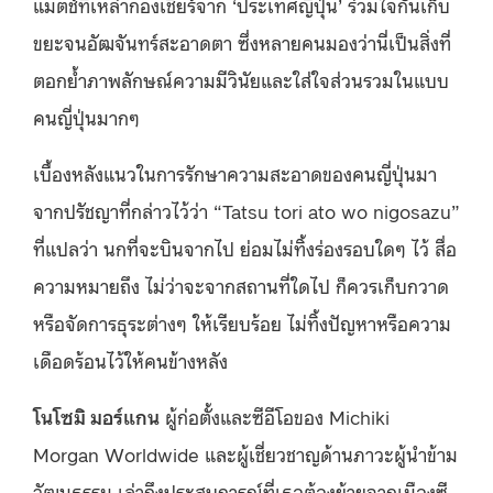
แมตช์ที่เหล่ากองเชียร์จาก ‘ประเทศญี่ปุ่น’ ร่วมใจกันเก็บ
ขยะจนอัฒจันทร์สะอาดตา ซึ่งหลายคนมองว่านี่เป็นสิ่งที่
ตอกย้ำภาพลักษณ์ความมีวินัยและใส่ใจส่วนรวมในแบบ
คนญี่ปุ่นมากๆ
เบื้องหลังแนวในการรักษาความสะอาดของคนญี่ปุ่นมา
จากปรัชญาที่กล่าวไว้ว่า “Tatsu tori ato wo nigosazu”
ที่แปลว่า นกที่จะบินจากไป ย่อมไม่ทิ้งร่องรอบใดๆ ไว้ สื่อ
ความหมายถึง ไม่ว่าจะจากสถานที่ใดไป ก็ควรเก็บกวาด
หรือจัดการธุระต่างๆ ให้เรียบร้อย ไม่ทิ้งปัญหาหรือความ
เดือดร้อนไว้ให้คนข้างหลัง
โนโซมิ มอร์แกน
ผู้ก่อตั้งและซีอีโอของ Michiki
Morgan Worldwide และผู้เชี่ยวชาญด้านภาวะผู้นำข้าม
วัฒนธรรม เล่าถึงประสบการณ์ที่เธอต้องย้ายจากเมืองซี