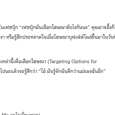
ในเฟซบุ๊
ก “เฟซบุ๊กมันเลือกโฆษณายังไง
กันนะ” คุณอาจอึ้งกึ
หงา หรือรู้สึกประหลาดใจเมื่อโฆ
ษณาบุฟเฟ่ต์โผล่ขึ้นมาในวัน
ท
เ
หล่านี้เพื่อเลือกโฆษณา (Targeting Options for
ะแล้วจะรู้สึกว่า “โอ้ มันรู้จักฉันดีกว่าแม่ของฉั
นอีก”
, Me อะไรเนี่ยแหละ)