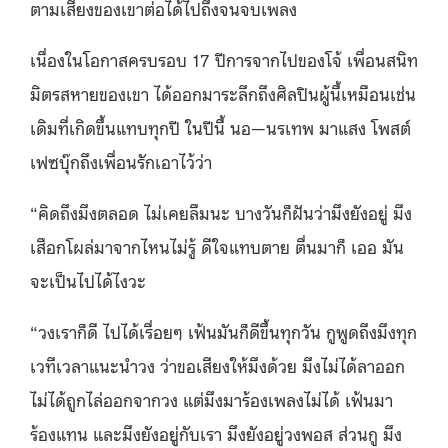
ตามเสียงของเขาต่อได้ไปถึงจนจบเพลง
เนื่องในโอกาสครบรอบ 17 ปีการจากไปของโจ้ เพื่อนสนิท
มิตรสหายของเขา ได้ออกมาระลึกถึงศิลปินผู้นี้เหมือนเช่น
เดิมที่เกิดขึ้นแทบทุกปี ในปีนี้ นอ—นรเทพ มาแสง โพสต์
เฟซบุ๊กถึงเพื่อนรักเอาไว้ว่า
“คิดถึงมึงตลอด ไม่เคยลืมนะ บางวันก็ฝันว่ามึงยังอยู่ มึง
เสือกโผล่มาจากไหนไม่รู้ ดีใจแทบตาย ตื่นมาก็ เออ มัน
จะเป็นไปได้ไงวะ
“วงเราก็ดี ไปได้เรื่อยๆ เฟ้นมันก็ดีขึ้นทุกวัน กูพูดถึงมึงทุก
เวทีเวลาแนะนำวง ว่าขอเสียงให้มึงด้วย มึงไม่ได้ลาออก
ไม่ได้ถูกไล่ออกจากวง แต่มึงมาร้องเพลงไม่ได้ เฟ้นมา
ร้องแทน และมึงยังอยู่กับเรา มึงยังอยู่วงพอส ส่วนกู มึง