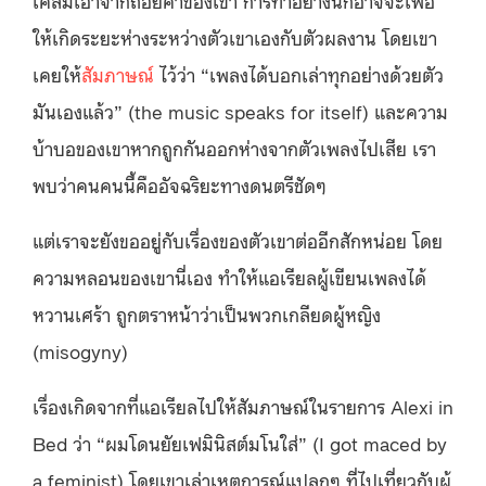
เคลมเอาจากถ้อยคำของเขา การทำอย่างนี้ก็อาจจะเพื่อ
ให้เกิดระยะห่างระหว่างตัวเขาเองกับตัวผลงาน โดยเขา
เคย
ให้
สัมภาษณ์
ไว้ว่า “เพลงได้บอกเล่าทุกอย่างด้วยตัว
มันเองแล้ว” (t
he music speaks for itself)
และความ
บ้าบอของเขาหากถูกกันออกห่างจากตัวเพลงไปเสีย เรา
พบว่าคนคนนี้คืออัจฉริยะทางดนตรีชัดๆ
แต่เราจะยังขออยู่กับเรื่องของตัวเขาต่ออีกสักหน่อย โดย
ความหลอนของเขานี่เอง ทำให้แอเรียลผู้เขียนเพลงได้
หวานเศร้า ถูกตราหน้าว่าเป็นพวกเกลียดผู้หญิง
(misogyny)
เรื่องเกิดจากที่แอเรียลไปให้สัมภาษณ์ในรายการ
Alexi in
Bed
ว่า “ผมโดนยัยเฟมินิสต์มโนใส่” (I got maced by
a feminist) โดยเขาเล่าเหตุการณ์แปลกๆ ที่ไปเที่ยวกับผู้