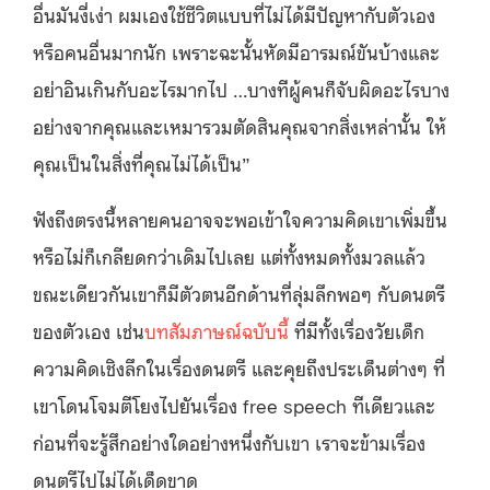
อื่นมันงี่เง่า ผมเองใช้ชีวิตแบบที่ไม่ได้มีปัญหากับตัวเอง
หรือคนอื่นมากนัก เพราะฉะนั้นหัดมีอารมณ์ขันบ้างและ
อย่าอินเกินกับอะไรมากไป …บางทีผู้คนก็จับผิดอะไรบาง
อย่างจากคุณและเหมารวมตัดสินคุณจากสิ่งเหล่านั้น ให้
คุณเป็นในสิ่งที่คุณไม่ได้เป็น”
ฟังถึงตรงนี้หลายคนอาจจะพอเข้าใจความคิดเขาเพิ่มขึ้น
หรือไม่ก็เกลียดกว่าเดิมไปเลย แต่ทั้งหมดทั้งมวลแล้ว
ขณะเดียวกันเขาก็มีตัวตนอีกด้านที่ลุ่มลึกพอๆ กับดนตรี
ของตัวเอง เช่น
บท
สัมภาษณ์ฉบับนี้
ที่มีทั้งเรื่องวัยเด็ก
ความคิดเชิงลึกในเรื่องดนตรี และคุยถึงประเด็นต่างๆ ที่
เขาโดนโจมตีโยงไปยันเรื่อง free speech ทีเดียว
และ
ก่อนที่จะรู้สึกอย่างใดอย่างหนึ่งกับเขา เราจะข้ามเรื่อง
ดนตรีไปไม่ได้เด็ดขาด