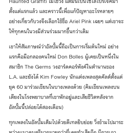
Haunted Graffiti ไม่ใช่วง แต่มันเป็นโซโล่โปรเจคมา
ตั้งแต่แรกแล้ว และคราวนี้เพื่อแก้ปัญหาอะไรหลายๆ
อย่างเกี่ยวกับวงจึงเลือกใช้ชื่อ Ariel Pink เฉยๆ แต่เขาจะ
ให้ทุกคนในวงมีส่วนร่วมมากขึ้นกว่าเดิม
เขาให้สัมภาษณ์ว่าอัลบั้มนี้ถือเป็นการเริ่มต้นใหม่ อย่าง
แรกคือมือกลองคนใหม่
Don Bolles ผู้เคยเป็นหนึ่งใน
สมาชิก The Germs วงฮาร์ดคอร์พังค์ในตำนานของ
L.A.
และยังได้ Kim Fowley นักแต่งเพลงสุดคัลต์ตั้งแต่
ยุค 60 มาร่วมเขียนในบางเพลงด้วย (คิมเขียนเพลงบน
เตียงในโรงพยาบาลที่เขาพักอยู่และเสียชีวิตหลังจาก
อัลบั้มนี้ปล่อยได้สองเดือน)
ทุกเพลงในอัลบั้มเต็มไปด้วยดีเทลยิบย่อย วิ่งข้ามไปมาระ
หว่างแนวดนตรีมากมายกว่าที่เคยทำเสียอีก มีการเอา