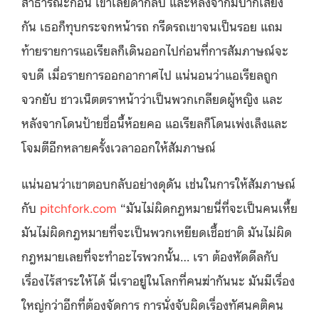
สาธารณะก่อน เขาเลยด่ากลับ และหลังจากมีปากเสียง
กัน เธอก็ทุบกระจกหน้ารถ กรีดรถเขาจนเป็นรอย แถม
ท้ายรายการแอเรียลก็เดินออกไปก่อนที่การสัมภาษณ์จะ
จบดี เมื่อรายการออกอากาศไป แน่นอนว่าแอเรียลถูก
จวกยับ ชาวเน็ตตราหน้าว่าเป็นพวกเกลียดผู้หญิง และ
หลังจากโดนป้ายชื่อนี้ห้อยคอ แอเรียลก็โดนเพ่งเล็งและ
โจมตีอีกหลายครั้งเวลาออกให้สัมภาษณ์
แน่นอนว่าเขาตอบกลับอย่างดุดัน เช่นในการให้สัมภาษณ์
กับ
pitchfork.com
“มันไม่ผิดกฎหมายนี่ที่จะเป็นคนเหี้ย
มันไม่ผิดกฎหมายที่จะเป็นพวกเหยียดเชื้อชาติ มันไม่ผิด
กฎหมายเลยที่จะทำอะไรพวกนั้น… เรา ต้องหัดดีลกับ
เรื่องไร้สาระให้ได้ นี่เราอยู่ในโลกที่คนฆ่ากันนะ มันมีเรื่อง
ใหญ่กว่าอีกที่ต้องจัดการ การนั่งจับผิดเรื่องทัศนคติคน