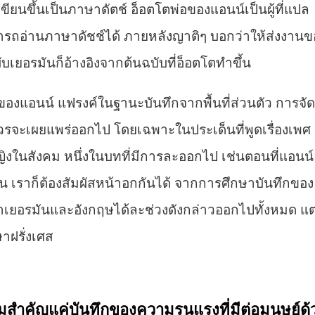
ยนขึ้นเป็นภาษาดัตช์ อ็อตโตพ่อของแอนน์เป็นผู้ที่แปล
ามารถอ่านภาษาดัชช์ได้ ภายหลังญาติๆ บอกว่าให้ส่งงานข
ับเยอรมันก็อ้างอิงจากต้นฉบับที่อ็อตโตทำขึ้น
แอนน์ แฟรงค์ในฐานะบันทึกจากพื้นที่ส่วนตัว การจัด
ม่ควรจะเผยแพร่ออกไป โดยเฉพาะในประเด็นที่พูดเรื่องเพศ
ญิงในสังคม หนึ่งในบทที่มีการละออกไป เช่นตอนที่แอนน์
นกัน เราก็ต้องสัมผัสหน้าอกกันได้ จากการศึกษาบันทึกของ
าเยอรมันและอังกฤษได้ละช่วงดังกล่าวออกไปทั้งหมด แต
ฝรั่งเศส
มสำคัญแค่บันทึกของความรุนแรงที่มีต่อมนุษย์ด้