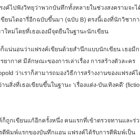
แฟรงค์ไปฟังวิทยุว่าพวกบันทึกทั้งหลายในช่วงสงครามจะได
เขียนไดอารี่อีกฉบับขึ้นมา (ฉบับ B) ตรงนี้เองที่นักวิชาก
นมาใหม่โดยที่เธอเองมีจุดยืนในฐานะนักเขียน
่งก็แน่นอนว่าแฟรงค์เขียนด้วยสำนึกแบบนักเขียน เธอมี
่บรรยากาศ มีลักษณะของการเล่าเรื่อง การสร้างตัวละคร
opold ว่าเราก็สามารถมองวิธีการสร้างงานของแฟรงค์ได
นสิ่งที่เธอเขียนขึ้นในฐานะ ‘เรื่องแต่ง-บันเทิงคดี’ (ficti
ก็ถูกเขียนแก้อีกครั้งหนึ่ง คนแรกที่เข้าตรวจทานและร่
ตีพิมพ์แรกของบันทึกแอน แฟรงค์ได้รับการตีพิมพ์เป็น