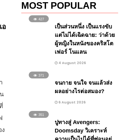
MOST POPULAR
427
นแอ
เป็นส่วนหนึ่ง เป็นแรงขับ
แต่ไม่ได้เฉิดฉาย: ว่าด้วย
ผู้หญิงในหนังของคริสโต
เฟอร์ โนแลน
4 August 2026
371
มา
จนกาย จนใจ จนแล้วส่ง
ผลอย่างไรต่อสมอง?
าน
6 August 2026
ี่
351
ฟ
ปูทางสู่ Avengers:
อง
Doomsday วิเคราะห์
ความเป็นไปได้ที่ซ่อนอยู่