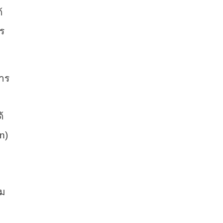
้
าร
การ
้
on)
วม