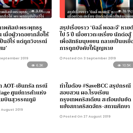
9.6K
16.1K
ภาพศิลปะพระพุทธรู
สรุปเรื่องราว ‘บิลลี่ พอละจี’ หายต
เมื่อผู้วาดอยากสื่อให้
ไป 5 ปี เมื่อชาวกะเหรี่ยง นักต่อสู้
็นฮีโร่ แต่ถูกวิจารณ์
เพื่อสิทธิมนุษยชน กลายเป็นเหยื่
ะสม’
การถูกบังคับให้สูญหาย
September 2019
Posted On 3 September 2019
6.3K
10.5K
ท AOT-เซ็นทรัล กรณี
ทำไมต้อง #SaveBCC สรุปกรณี
lage ศูนย์การค้าแห่ง
สอบสวน ผอ.โรงเรียน
ามบินสุวรรณภูมิ
กรุงเทพคริสเตียน สะท้อนปมขัด
แย้งสภาคริสตจักร-สถานศึกษา
 August 2019
Posted On 27 August 2019