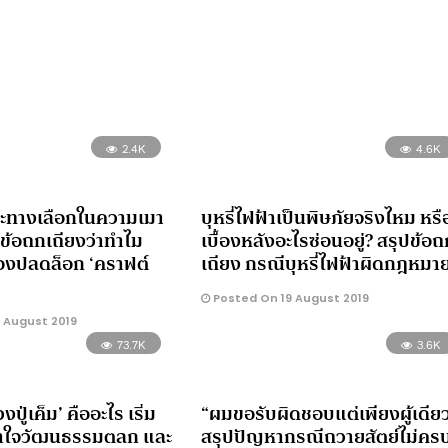
2.4K
4.6K
และทางเลือกในความเมา
บุหรี่ไฟฟ้าเป็นพิษภัยจริงไหม หรื
ข้อถกเถียงว่าทำไม
เบื้องหลังอะไรซ่อนอยู่? สรุปข้อถ
องปลดล็อก ‘คราฟต์
เถียง กรณีบุหรี่ไฟฟ้าผิดกฎหมา
Posted On 19 August 2019
 August 2019
73.7K
3.6K
ปู่เค็ม’ คืออะไร เริ่ม
“ผมขอรับผิดชอบแต่เพียงผู้เดีย
้าใจวัฒนธรรมตลก และ
สรุปปัญหากรณีถวายสัตย์ไม่ครบ 