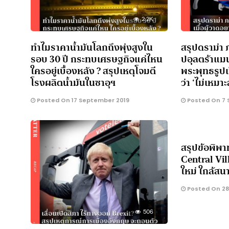
2.2K
ทำไมราคาน้ำมันโลกถึงพุ่งสูงใน
สรุปดราม่า 
รอบ 30 ปี กระทบเศรษฐกิจแค่ไหน
ปอุลตร้าแมน 
ใครอยู่เบื้องหลัง ? สรุปเหตุโจมตี
พระพุทธรูปเป
โรงผลิตน้ำมันในซาอุฯ
ว่า ‘ไม่เหมา
Posted On 17 September 2019
Posted On 7 
สรุปข้อพิพา
Central Vil
ใหม่ ใกล้สน
Posted On 28
506