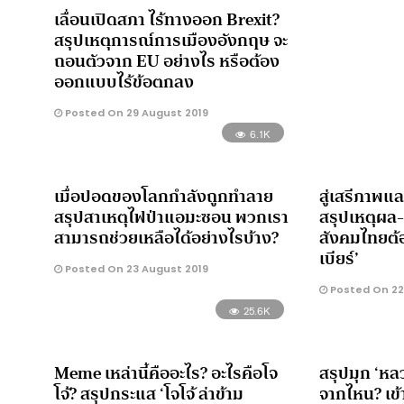
เลื่อนเปิดสภา ไร้ทางออก Brexit?
สรุปเหตุการณ์การเมืองอังกฤษ จะ
ถอนตัวจาก EU อย่างไร หรือต้อง
ออกแบบไร้ข้อตกลง
Posted On 29 August 2019
6.1K
เมื่อปอดของโลกกำลังถูกทำลาย
สู่เสรีภาพ
สรุปสาเหตุไฟป่าแอมะซอน พวกเรา
สรุปเหตุผล-
สามารถช่วยเหลือได้อย่างไรบ้าง?
สังคมไทยต้
เบียร์’
Posted On 23 August 2019
Posted On 22
25.6K
Meme เหล่านี้คืออะไร? อะไรคือโจ
สรุปมุก ‘หลวง
โจ้? สรุปกระแส ‘โจโจ้ ล่าข้าม
จากไหน? เข