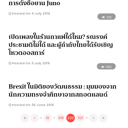
การตั้งชื่อยาน Juno
Posted On 4 July 2016
102
เปิดเพลงในร้านกาแฟได้ไหม? รณรงค์
ประชามติไม่ได้ และผู้กำกับไทยได้รับเชิญ
โหวตออสการ์
Posted On 3 July 2016
492
Brexit ในมิติของวัฒนธรรม : มุมมองจาก
นักความทรงจำศึกษาจากสกอตแลนด์
Posted On 30 June 2016
«
‹
›
»
-
10
-
319
320
321
-