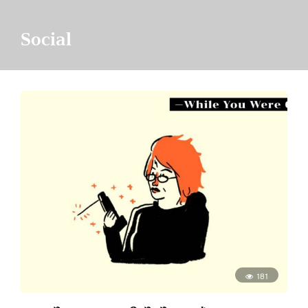
Social
181