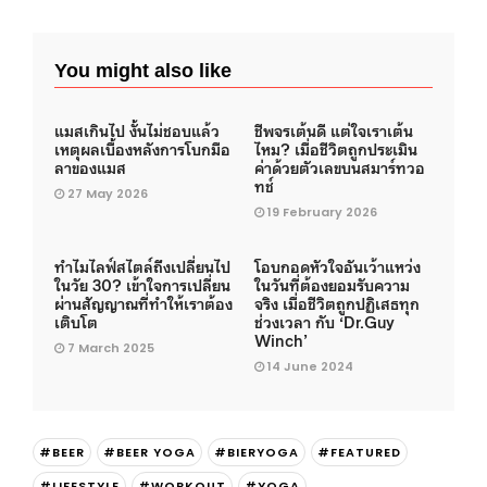
You might also like
แมสเกินไป งั้นไม่ชอบแล้ว
ชีพจรเต้นดี แต่ใจเราเต้น
เหตุผลเบื้องหลังการโบกมือ
ไหม? เมื่อชีวิตถูกประเมิน
ลาของแมส
ค่าด้วยตัวเลขบนสมาร์ทวอ
ทช์
27 May 2026
19 February 2026
ทำไมไลฟ์สไตล์ถึงเปลี่ยนไป
โอบกอดหัวใจอันเว้าแหว่ง
ในวัย 30? เข้าใจการเปลี่ยน
ในวันที่ต้องยอมรับความ
ผ่านสัญญาณที่ทำให้เราต้อง
จริง เมื่อชีวิตถูกปฏิเสธทุก
เติบโต
ช่วงเวลา กับ ‘Dr.Guy
Winch’
7 March 2025
14 June 2024
#BEER
#BEER YOGA
#BIERYOGA
#FEATURED
#LIFESTYLE
#WORKOUT
#YOGA