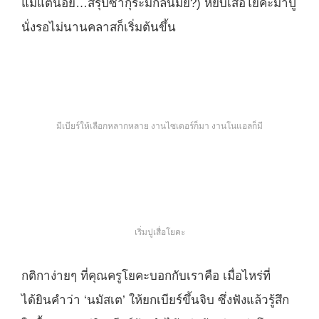
แม้แต่น้อย…สรุปซากุระมีกลิ่นมั้ย?) หยิบเสื่อโยคะมาปู
นั่งรอไม่นานคลาสก็เริ่มต้นขึ้น
มีเบียร์ให้เลือกหลากหลาย งานไซเดอร์ก็มา งานโนแอลก็มี
เริ่มปูเสื่อโยคะ
กติกาง่ายๆ ที่คุณครูโยคะบอกกับเราคือ เมื่อไหร่ที่
ได้ยินคำว่า ‘นมัสเต’ ให้ยกเบียร์ขึ้นจิบ ซึ่งฟังแล้วรู้สึก