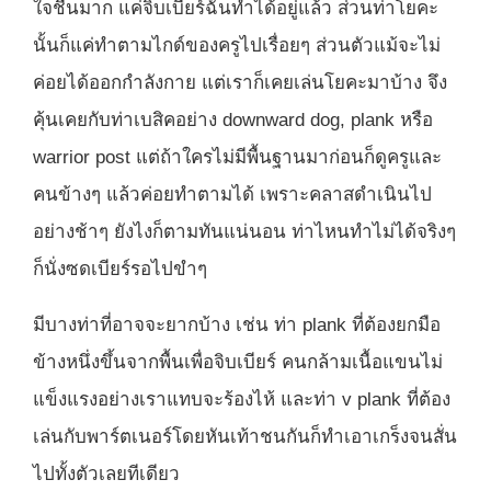
ใจชื้นมาก แค่จิบเบียร์ฉันทำได้อยู่แล้ว ส่วนท่าโยคะ
นั้นก็แค่ทำตามไกด์ของครูไปเรื่อยๆ ส่วนตัวแม้จะไม่
ค่อยได้ออกกำลังกาย แต่เราก็เคยเล่นโยคะมาบ้าง จึง
คุ้นเคยกับท่าเบสิคอย่าง downward dog, plank หรือ
warrior post แต่ถ้าใครไม่มีพื้นฐานมาก่อนก็ดูครูและ
คนข้างๆ แล้วค่อยทำตามได้ เพราะคลาสดำเนินไป
อย่างช้าๆ ยังไงก็ตามทันแน่นอน ท่าไหนทำไม่ได้จริงๆ
ก็นั่งซดเบียร์รอไปขำๆ
มีบางท่าที่อาจจะยากบ้าง เช่น ท่า plank ที่ต้องยกมือ
ข้างหนึ่งขึ้นจากพื้นเพื่อจิบเบียร์ คนกล้ามเนื้อแขนไม่
แข็งแรงอย่างเราแทบจะร้องไห้ และท่า v plank ที่ต้อง
เล่นกับพาร์ตเนอร์โดยหันเท้าชนกันก็ทำเอาเกร็งจนสั่น
ไปทั้งตัวเลยทีเดียว