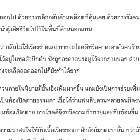
่างออกไป ด้วยการพลิกกลับด้านพล็อตที่คุ้นเคย ด้วยการขังคน
นำผู้เสียชีวิตไปไว้ในพื้นที่ด้านนอกแทน
่ากลับไม่ใช่เรื่องง่ายเลย หากจะไขคดีหรือคาดเดาตัวคนร้า
าไว้อยู่ในหอสำนึกต้น ซึ่งถูกลงดาลประตูไว้จากภายนอก ส่วน
ข้างจะเล็ดลอดออกไปก็ยังทำได้ยาก
วนภายในนิยายมีชั้นเชิงเพิ่มมากขึ้น แถมยังเป็นการช่วยเพิ่ม
ากเป็นห้องปิดตายธรรมดา เชื่อได้ว่าแฟนสืบสวนหลายคนก็ค
นห้องเปิดตาย การไขคดีจึงทวีความท้าทายและซับซ้อนขึ้น
ความน่าสนใจให้กับเนื้อเรื่องของกาสักอังก์ฆาตเท่านั้น ทว่าม