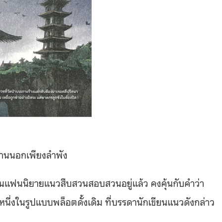
ด้านนอกเพียงลำพัง
่เป็นแฟนนิยายแนวสืบสวนสอบสวนอยู่แล้ว คงคุ้นกับคำว่า
นึ่งในรูปแบบพล็อตดั้งเดิม ที่บรรดานักเขียนแนวดังกล่าว