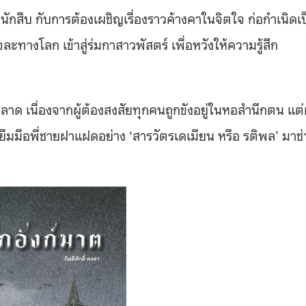
นักสืบ กับการต้องเผชิญเรื่องราวค้างคาในจิตใจ ก่อกำเนิดเ
ละทางโลก เข้าสู่ร่มกาสาวพัสตร์ เพื่อหวังให้ความรู้สึก
 เนื่องจากผู้ต้องสงสัยทุกคนถูกขังอยู่ในหอสำนึกตน แต่ผ
องยืมมือพี่ชายฝาแฝดอย่าง ‘สารวัตรเดเมียน หรือ รติพล’ มาช