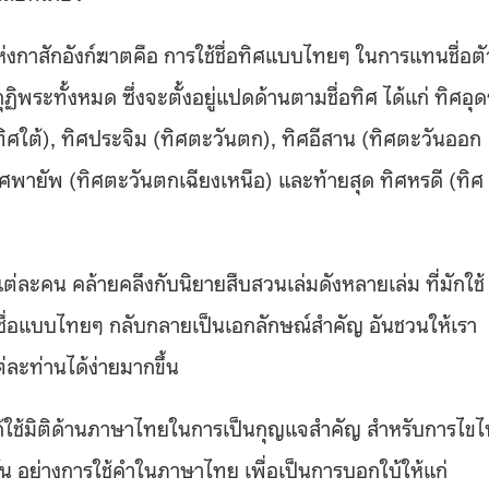
ลกแห่งกาสักอังก์ฆาตคือ การใช้ชื่อทิศแบบไทยๆ ในการแทนชื่อตั
พระทั้งหมด ซึ่งจะตั้งอยู่แปดด้านตามชื่อทิศ ได้แก่ ทิศอุด
ทิศใต้), ทิศประจิม (ทิศตะวันตก), ทิศอีสาน (ทิศตะวันออก
ทิศพายัพ (ทิศตะวันตกเฉียงเหนือ) และท้ายสุด ทิศหรดี (ทิศ
แต่ละคน คล้ายคลึงกับนิยายสืบสวนเล่มดังหลายเล่ม ที่มักใช้
ชื่อแบบไทยๆ กลับกลายเป็นเอกลักษณ์สำคัญ อันชวนให้เรา
ะท่านได้ง่ายมากขึ้น
ด้ใช้มิติด้านภาษาไทยในการเป็นกุญแจสำคัญ สำหรับการไขไป
น อย่างการใช้คำในภาษาไทย เพื่อเป็นการบอกใบ้ให้แก่