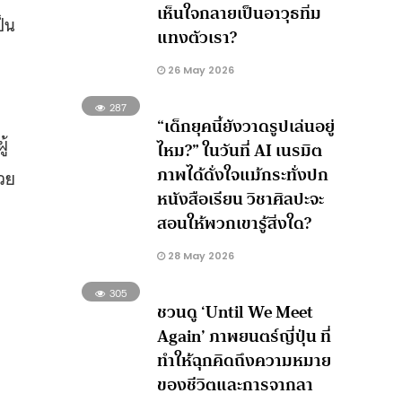
เห็นใจกลายเป็นอาวุธทิ่ม
ป็น
แทงตัวเรา?
26 May 2026
287
“เด็กยุคนี้ยังวาดรูปเล่นอยู่
ู้
ไหม?” ในวันที่ AI เนรมิต
ภาพได้ดั่งใจแม้กระทั่งปก
่วย
หนังสือเรียน วิชาศิลปะจะ
สอนให้พวกเขารู้สิ่งใด?
28 May 2026
305
ชวนดู ‘Until We Meet
Again’ ภาพยนตร์ญี่ปุ่น ที่
ทำให้ฉุกคิดถึงความหมาย
ของชีวิตและการจากลา