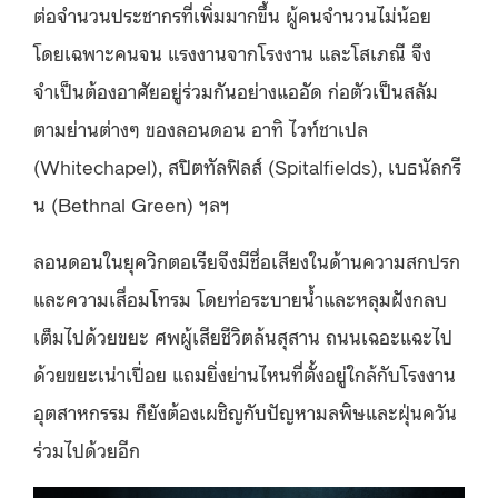
ต่อจำนวนประชากรที่เพิ่มมากขึ้น ผู้คนจำนวนไม่น้อย
โดยเฉพาะคนจน แรงงานจากโรงงาน และโสเภณี จึง
จำเป็นต้องอาศัยอยู่ร่วมกันอย่างแออัด ก่อตัวเป็นสลัม
ตามย่านต่างๆ ของลอนดอน อาทิ ไวท์ชาเปล
(Whitechapel),
สปิตทัลฟิลส์
(
Spitalfields), เบธนัลกรี
น (Bethnal Green) ฯลฯ
ลอนดอนในยุควิกตอเรียจึงมีชื่อเสียงในด้านความสกปรก
และความเสื่อมโทรม โดยท่อระบายน้ำและหลุมฝังกลบ
เต็มไปด้วยขยะ ศพผู้เสียชีวิตล้นสุสาน ถนนเฉอะแฉะไป
ด้วยขยะเน่าเปื่อย แถมยิ่งย่านไหนที่ตั้งอยู่ใกล้กับโรงงาน
อุตสาหกรรม ก็ยังต้องเผชิญกับปัญหามลพิษและฝุ่นควัน
ร่วมไปด้วยอีก