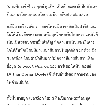
‘มอนซิเออร์ ซี. ออกุสต์ ดูแป็ง’ เป็นตัวละครนักสืบตัวแรก
ที่ออกมาโลดแล่นบนโลกของนิยายสืบสวนสอบสวน
แม้นิยายเรื่องดังกล่าวของโพจะมีฉากหลังเป็นปารีส และ
ไม่ได้เกี่ยวข้องลอนดอนหรือยุควิกตอเรียโดยตรง แต่มันก็
เป็นเป็นวรรณกรรมชิ้นสำคัญ ที่กลายมาเป็นแรงบันดาล
ใจให้กับนักเขียนนิยายแนวสืบสวนในยุคถัดๆ มาด้วย ซึ่ง
‘เชอร์ล็อก โฮมส์’ นักสืบมากฝีมือจากนิยายสืบสวนเลื่อง
ชื่อชุด
Sherlock Holmes
ของ
อาร์เธอ โคนัน ดอยล์
(Arthur Conan Doyle)
ก็ได้รับอิทธิพลมาจากงานของ
โพด้วยเช่นกัน
ทั้งนี้นิยายชุด เชอร์ล็อก โฮมส์ ถือเป็นภาพสะท้อนยุค