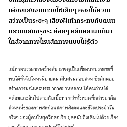
เพียงแสงจากดวงไฟเล็กๆ คอยให้ความ
สว่างเป็นระยะๆ เสียงฝีเท้ากระทบกับถนน
กรวดแสนขรุขระ ค่อยๆ คลืบคลานเข้ามา
ใกล้จากทางไหนสักทางแบบไม่รู้ตัว
แม้ภาพบรรยากาศข้างต้น อาจดูเป็นเพียงบทบรรยายที่
พบได้ทั่วไปในนวนิยายแนวสืบสวนสอบสวน ซึ่งมักคอย
สร้างอารมณ์และบรรยากาศชวนหลอน ให้คนอ่านได้
คล้อยและอินไปตามกับเนื้อหา ทว่าทั้งหมดที่กล่าวมาคือ
ส่วนหนึ่งของภาพสะท้อนสภาพสังคมและชีวิตประจำวัน
จริงๆ ของผู้คนในยุควิกตอเรีย ยุคสมัยซึ่งเต็มไปด้วยเรื่อง
ราว วัฒนธรรม และประวัติศาสตร์