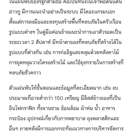
ในแผ่นพับของรัฐก็ตามชื่อ คือเป็นหนึ่งในเจ้าพ่อดินแดน
ฮาวทู มีการแนะนำอย่างเป็นระบบ มีไดอะแกรมบอก
ตั้งแต่การลงมือและลงทุนสร้างพื้นที่หลบภัยในครัวเรือน
รูปแบบต่างๆ ในคู่มือค่อนข้างแนะนำการเอาตัวรอด
เป็น
ระยะเวลา
2
สัปดาห์ มีหน้าตาของที่หลบภัยที่สร้างได้ใน
รูปแบบที่ต่างกัน
เช่น
การก่ออิฐและคลุมด้วยหลังคาไม้
การขุดหลุมวางโครงสร้างไม้
และใช้ถุงทรายในการสร้างที่
หลบภัยชั่วคราว
ตัวแผ่นพับให้ขั้นตอนและข้อมูลที่ละเอียดมาก เช่น
งบ
ประมาณที่อาจต่ำกว่า
150
เหรียญ มีลิส
ต์
ข้าวของที่เป็น
อินโฟกราฟิก
ทั้ง
จานชาม ช้อนส้อม ผ้าห่ม น้ำ อาหาร
กระป๋อง อุปกรณ์เกี่ยวกับการพยาบาล ถุงพลาสติกและ
อื่นๆ ภายหลังมีการออกกระทั่งแนวทางการบริหารจัดการ