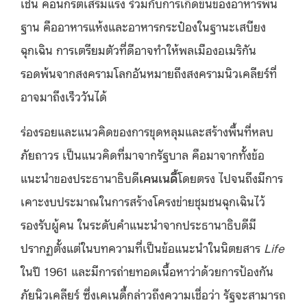
เช่น
คอนกรีตเสริมแรง ร่วมกับการเกิดขึ้นของอาหารพื้น
ฐาน
คืออาหารแห้งและอาหารกระป๋องในฐานะเสบียง
ฉุกเฉิน การเตรียมตัวที่ดีอาจทำให้พลเมืองอเมริกัน
รอดพ้นจากสงครามโลกอันหมายถึงสงครามนิวเคลียร์ที่
อาจมาถึงเร็ววันได้
ร่องรอยและแนวคิดของการขุดหลุมและสร้างพื้นท
หลบ
ภัยถาวร เป็นแนวคิดที่มาจากรัฐบาล คือมาจากทั้งข้อ
แนะนำของประธานาธิบดี
เคนเนดี้
โดยตรง ไปจนถึงมีการ
เคาะงบประมาณในการสร้างโครงข่ายชุมชนฉุกเฉินไว้
รองรับผู้คน ในระดับคำแนะนำจากประธานาธิบดีมี
ปรากฏตั้งแต่ในบทความที่เป็นข้อแนะนำในนิตยสาร
Life
ในปี
1961
และมีการถ่ายทอดเนื้อหาว่าด้วยการป้องกัน
ภัยนิวเคลียร์
ซึ่งเคเนดี้กล่าวถึงความเชื่อว่า
รัฐจะสามารถ