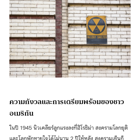
ความกังวลและการเตรียมพร้อมของชาว
อเมริกัน
ในปี
1945
นิวเคลียร์ลูกแรงลงที่ฮิโรชิม่า สงครามโลกยุติ
และ
โลกพักหายใจได้ไม่นาน
2
ปีให้หลัง
สงครามเย็น
ก็