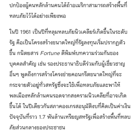
ปกป้องผู้คนหลักล้านคนได้ถ้าอเมริกาสามารถสร้างพื้นที่
หลบภัยไว้ได้อย่างเพียงพอ
ในปี
1961
เป็นปีที่หลุมหลบภัยนิวเคลียร์
เกิดขึ้น
ในระดับ
รัฐ คือเป็นโครงสร้างขนาดใหญ่ที่รัฐลงทุนเริ่มปราก
ฏ
ตัว
ขึ้น
ก
นิตยสาร
Fortune
ตีพิมพ์บทความร่วม
กัน
ของ
บุคคลสำคัญ
เช่น
รองประธานาธิบดีร่วมกับผู้เชี่ยวชาญ
อื่นๆ พูดถึงการสร้างโครงข่ายคอนกรีตขนาดใหญ่ที่จะ
กระจายตัวอยู่ทั่วสหรัฐซึ่งจะใช้เพื่อหลบภัยและพาให้
พลเมืองหลักล้านคนรอดจากสงครามนิวเคลียที่อาจเกิด
ขึ้นได้ ในปีเดียวกันสภาคองเกรสอนุมัติงบที่คิดเป็นค่าเงิน
ปัจจุบันที่ราว
1.7
พันล้านเหรียญสหรัฐเพื่อสร้างพื้นที่หลบ
ภัยส่วนกลางของประชาชน