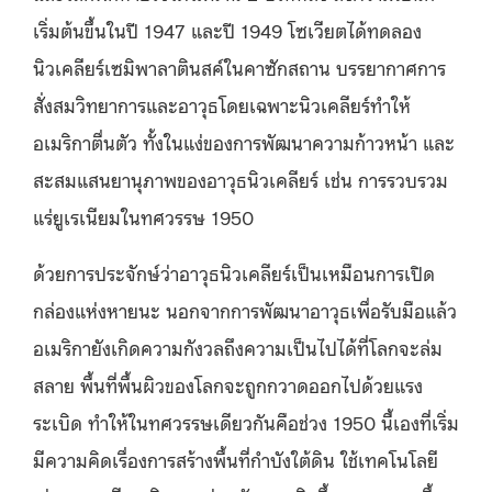
เริ่มต้นขึ้น
ในปี
1947
และ
ปี
1949
โซเวียต
ได้
ทดลอง
นิวเคลียร์เซมิพาลาตินสค์ในคาซักสถาน บรรยากาศการ
สั่งสมวิทยาการและอาวุธโดยเฉพาะนิวเคลียร์ทำให้
อเมริกาตื่นตัว
ทั้งในแง่ของการพัฒนาความก้าวหน้า
และ
สะสมแสนยานุภาพของอาวุธนิวเคลียร์ เช่น
การรวบรวม
แร่ยูเรเนียมในทศวรรษ
1950
ด้วยการประจักษ์ว่าอาวุธนิวเคลียร์เป็นเหมือนการเปิด
กล่องแห่งหายนะ นอกจากการพัฒนาอาวุธเพื่อรับมือแล้ว
อเมริกายังเกิดความกังวลถึงความเป็นไปได้ที่โลกจะล่ม
สลาย พื้นที่พื้นผิวของโลกจะถูกกวาดออกไปด้วยแรง
ระเบิด ทำให้ในทศวรรษเดียวกันคือช่วง
1950
นี้เองที่เริ่ม
มีความคิดเรื่องการสร้างพื้นที่กำบังใต้ดิน ใช้เทคโนโลยี