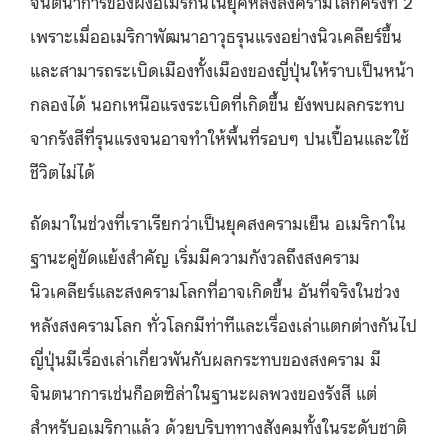
จินตนาการของ
ฝั่ง
อเมริกันในยุคหลังสงครามโลกครั้งที่
2
เพราะ
เมื่ออเมริกาพัฒนาอาวุธรุนแรง
อย่าง
นิวเคลียร์ขึ้น
และสามารถ
ระเบิดเมืองทั้งเมืองของญี่ปุ่นให้ราบเป็นหน้า
กลอง
ได้
นอก
เหนือ
แรงระเบิด
ที่เกิดขึ้น
ยังพบผลกระทบ
จากรังสีที่รุนแรงจนอาจทำให้พื้นที่รอบๆ ปนเปื้อนและใช้
ชีวิตไม่ได้
ถัดมา
ในช่วงที่เราเรียกว่าเป็นยุคสงครามเย็
น
อเมริกาใน
ฐานะคู่ขัดแย้งสำคัญ
เริ่มมีความกังวลถึงสงคราม
นิวเคลียร์และสงครามโลกที่อาจเกิดขึ้น อันที่จริงในช่วง
หลังสงครามโลก ทั่วโลกมีท่าทีและเรื่องเล่าแตกต่างกันไป
ญี่ปุ่นมีเรื่องเล่าเกี่ยวพันกับผลกระทบของสงคราม มี
จินตนาการเช่นก็อตซิล่าในฐานะผลพวงของรังสี
แต่
สำหรับอเมริกาแล้ว ด้วยบริบททางสังคมทั้งในระดับชาติ