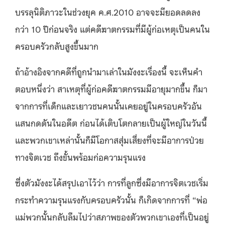
บรรลุนิติภาวะในช่วงยุค ค.ศ.2010 อาจจะมียอดลดลง
กว่า 10 ปีก่อนจริง แต่คดีฆาตกรรมที่มีผู้ก่อเหตุเป็นคนใน
ครอบครัวกลับสูงขึ้นมาก
ถ้าอ้างอิงจากคดีที่ถูกนำมาเล่าในมังงะเรื่องนี้ จะเห็นคำ
ตอบหนึ่งว่า สาเหตุที่ผู้ก่อคดีฆาตกรรมมีอายุมากขึ้น ก็มา
จากการที่เด็กและเยาวชนคนนั้นเคยอยู่ในครอบครัวอัน
แสนกดดันในอดีต ก่อนได้เติบโตกลายเป็นผู้ใหญ่ในวันนี้
และพวกเขาเหล่านั้นก็มีโอกาสสุ่มเสี่ยงที่จะมีอาการป่วย
ทางจิตเวช ถึงขั้นพร้อมก่อความรุนแรง
ซึ่งตัวมังงะได้สรุปเอาไว้ว่า การที่ลูกซึ่งมีอาการจิตเวชเริ่ม
กระทำความรุนแรงกับครอบครัวนั้น ก็เกิดจากการที่ “พ่อ
แม่พวกนั้นกลับลืมไปว่าสภาพของตัวพวกเขาเองที่เป็นอยู่