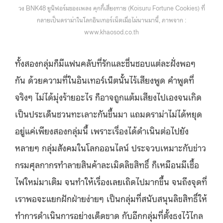
วง BNK48 ยูนิฟอร์มของเพลง คุกกี้เสี่ยงทาย (Koisuru Fortune Cookies) ที่
กลายเป็นดราม่าในโลกอินเทอร์เน็ตเมื่อไม่นานมานี้, ภาพจาก :
www.khaosod.co.th
ทั้งสองกลุ่มก็มีแฟนคลับที่รักและชื่นชอบแต่ละฝั่งพอๆ
กัน ด้วยความที่ในอินเทอร์เน็ตนั้นไร้เสียงพูด คำพูดที่
จริงๆ ไม่ได้มุ่งร้ายอะไร ก็อาจถูกแต้มเสียงไปเองจนเกิด
เป็นประเด็นชวนทะเลาะกันขึ้นมา แถมดราม่าไม่ได้หยุด
อยู่แค่เพียงสองกลุ่มนี้ เพราะเรื่องได้ดำเนินต่อไปยัง
หลายๆ กลุ่มสังคมในโลกออนไลน์ ประจวบเหมาะกับข่าว
กรมศุลกากรทำลายสินค้าละเมิดลิขสิทธิ์ ก็เหมือนมีเชื้อ
ไฟใหม่มาเติม จนทำให้เรื่องเลยเถิดไปมากขึ้น จนถึงจุดที่
เราพอจะแยกฝักฝ่ายง่ายๆ เป็นกลุ่มที่สนับสนุนลิขสิทธิ์ให้
ทำการดำเนินการอย่างเด็ดขาด กับอีกกลุ่มที่ตั้งธงไว้ไกล