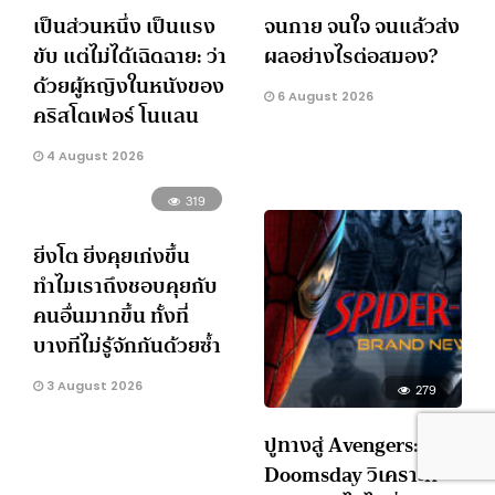
เป็นส่วนหนึ่ง เป็นแรง
จนกาย จนใจ จนแล้วส่ง
ขับ แต่ไม่ได้เฉิดฉาย: ว่า
ผลอย่างไรต่อสมอง?
ด้วยผู้หญิงในหนังของ
6 August 2026
คริสโตเฟอร์ โนแลน
4 August 2026
319
ยิ่งโต ยิ่งคุยเก่งขึ้น
ทำไมเราถึงชอบคุยกับ
คนอื่นมากขึ้น ทั้งที่
บางทีไม่รู้จักกันด้วยซ้ำ
3 August 2026
279
ปูทางสู่ Avengers:
Doomsday วิเคราะห์