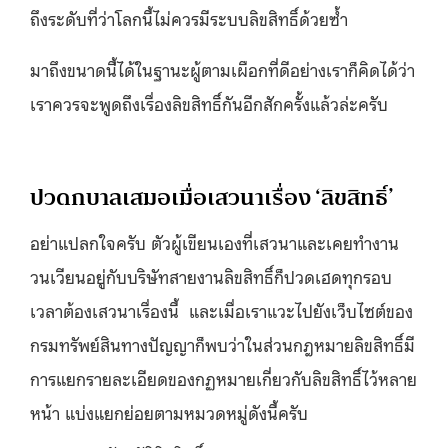
ถึงระดับที่ว่าโลกนี้ไม่ควรมีระบบลิขสิทธิ์ด้วยซ้ำ
มาถึงขนาดนี้่ได้ในฐานะผู้ตามเผือกที่ดีอย่างเราก็คิดได้ว่า
เราควรจะพูดถึงเรื่องลิขสิทธิ์กันอีกสักครั้งแล้วล่ะครับ
ปวดกบาลเสมอเมื่อเสวนาเรื่อง ‘ลิขสิทธิ์’
อย่าแปลกใจครับ ตัวผู้เขียนเองที่เสวนาและเคยทำงาน
วนเวียนอยู่กับบริษัทสายงานลิขสิทธิ์ก็ปวดเฮดทุกรอบ
เวลาต้องเสวนาเรื่องนี้ และเมื่อเราแวะไปยังเว็บไซต์ของ
กรมทรัพย์สินทางปัญญาก็พบว่าในส่วนกฎหมายลิขสิทธิ์มี
การแยกรายละเอียดของกฏหมายเกี่ยวกับลิขสิทธิ์ไว้หลาย
หน้า แบ่งแยกย่อยตามหมวดหมู่ดังนี้ครับ