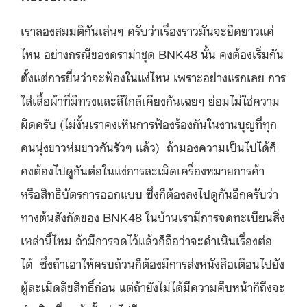
เราลองสมมติกันเล่นๆ ครับว่าเรื่องราวมันจะยืดยาวแค่
ไหน อย่างกรณีของดราม่าชุด BNK48 นั้น คงต้องเริ่มกัน
ตั้งแต่การยื่นว่าจะฟ้องในแง่ไหน เพราะอย่างแรกเลย การ
ใส่เสื้อผ้าที่มีทรงและสีใกล้เคียงกันเฉยๆ ย่อมไม่ใช่ความ
ผิดครับ (ไม่งั้นเราคงเห็นการฟ้องร้องกันในงานบุญที่ทุก
คนนุ่งขาวห่มขาวกันรัวๆ แล้ว) ถ้ามองความเป็นไปได้ก็
คงต้องไปดูกันต่อในแง่การละเมิดเครื่องหมายการค้า
หรือสิทธิบัตรการออกแบบ ซึ่งก็ต้องลงไปดูกันอีกครับว่า
ทางต้นสังกัดของ BNK48 ในบ้านเรามีการจดทะเบียนสิ่ง
เหล่านี้ไหม ถ้ามีการจดไว้แล้วก็ถือว่าจะดำเนินเรื่องต่อ
ได้ ซึ่งถ้าเอาให้ครบถ้วนก็ต้องมีการส่งหนังสือเตือนไปยัง
ผู้ละเมิดลิขสิทธิ์ก่อน แต่ถ้ายังไม่ได้มีความคืบหน้าก็ถึงจะ