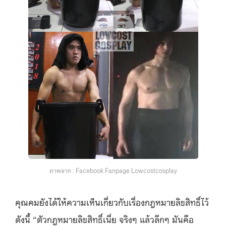
ภาพจาก : Facebook Fanpage Lowcostcosplay
คุณคมยังได้ให้ความเห็นเกี่ยวกับเรื่องกฎหมายลิขสิทธิ์ไว้
ดังนี้ “ตัวกฎหมายลิขสิทธิ์เนี่ย จริงๆ แล้วลึกๆ มันคือ