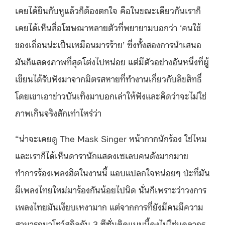
เคยได้ยินกับหูแล้วก็ต้องตกใจ คือในขณะเดียวกันเราก็
เคยได้เห็นสื่อโฆษณาหลายตัวที่พยายามบอกว่า ‘คนใช้
ของเถื่อนน่ะเป็นเหมือนมารร้าย’ ซึ่งทั้งสองการนำเสนอ
มันก็แสดงภาพที่สุดโต่งไปหน่อย แต่มีตัวอย่างอันหนึ่งที่ผู้
เขียนได้รับฟังมาจากมิตรสหายที่ทำงานเกี่ยวกับลิขสิทธิ์
โดยเขาเอาข่าวบันเทิงมาบอกเล่าให้ฟังและคิดว่าจะไม่ใช่
ภาพเกินจริงสักเท่าไหร่ว่า
“น่าจะเคยดู The Mask Singer หน้ากากนักร้อง ใช่ไหม
และเราก็ได้เห็นดารานักแสดงเซเลบคนดังมากมาย
ทำการร้องเพลงฮิตในงานนี้ แอบแปลกใจหน่อยๆ ป่ะที่มัน
มีเพลงไทยใหม่มาร้องกันน้อยไปนิด นั่นก็เพราะว่าวงการ
เพลงไทยมันเงียบเหงามาก แต่จากการที่ยังมีคนมีความ
สามารถมาโชว์สกิลกัน 3 ซีซั่นติดแบบนี้คงไม่ใช่บุคลากร