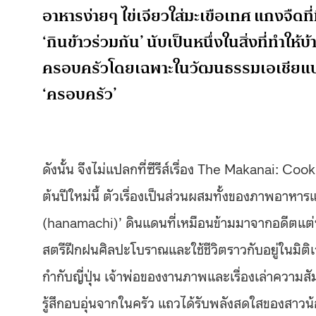
อาหารง่ายๆ ไข่เจียวใส่มะเขือเทศ แกงจืดที
‘กินข้าวร่วมกัน’ นับเป็นหนึ่งในสิ่งที่ทำใ
ครอบครัวโดยเฉพาะในวัฒนธรรมเอเชียแบบเร
‘ครอบครัว’
ดังนั้น จึงไม่แปลกที่ซีรีส์เรื่อง The Makanai: C
ต้นปีใหม่นี้ ตัวเรื่องเป็นส่วนผสมทั้งของภาพอาหารแ
(hanamachi)’ ดินแดนที่เหมือนข้ามมาจากอดีตแต่ทว
สตรีฝึกฝนศิลปะโบราณและใช้ชีวิตราวกับอยู่ในมิติเวล
กำกับญี่ปุ่น เจ้าพ่อของงานภาพและเรื่องเล่าความสั
รู้สึกอบอุ่นจากในครัว แถวได้รับพลังสดใสของสาวน