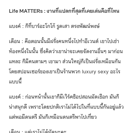
Life MATTERs : งานที่แปลกที่สุดที่เคยเล่นคือที่ไหน
แบงค์ : ก็ที่บาร์อะโกโก้ รูดเสา ตรงพัฒน์พงษ์
เดือน : คือตอนนั้นมีฝรั่งคนหนึ่งไปทำอีเวนต์ เขาไปเช่า
ห้องหนึ่งในนั้น ซึ่งคิดว่าเขาน่าจะเคยจัดงานอื่นๆ มาก่อน
แหละ ก็มีคนตามๆ เขามา ส่วนใหญ่ก็เป็นฝรั่งเหมือนกัน
โดยสปอนเซอร์ของเขาเป็นร้านพวก luxury sexy อะไร
แบบนี้
แบงค์ : ก่อนหน้านั้นเขาก็มีเวิร์คช็อปสอนมัดเชือก มันก็
น่าสนุกดี เพราะโดยปกติเราไม่ได้ไปในที่แบบนี้กันอยู่แล้ว
แต่พอมีดนตรี มันก็เหมือนดนตรีพาไปเที่ยว
เดือน : แต่เราไม่ได้มัดนะคะ