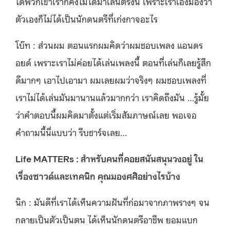
ได้พวกเขาเราก็คงไม่ได้มาเล่นตรงนี้ เพราะเราเองมองว่า
ตัวเองก็ไม่ได้เป็นนักดนตรีที่เก่งกาจอะไร
โบ๊ท : ส่วนผม ตอนแรกผมคิดว่าผมชอบเพลง แอนดร
อยด์ เพราะเราไม่ค่อยได้เล่นเพลงนี้ ตอนที่เล่นก็เลยรู้สึก
ดีมากๆ เอาไปเอามา ผมเลยผมว่าจริงๆ ผมชอบเพลงที่
เราไม่ได้เล่นมันมานานแล้วมากกว่า เราคิดถึงมัน …รู้มั้ย
ว่าคำตอบนี้ผมคิดมาตั้งแต่เริ่มสัมภาษณ์เลย พอเจอ
คำถามนี้นี่แบบว่า รีบชาร์จเลย…
Life MATTERs : สำหรับคนที่คอยสนันสนุนวงอยู่ ใน
เรื่องซาวด์และเทคนิก คุณมองศศิอย่างไรบ้าง
นิก : มันดีที่เราได้เห็นความฝันที่ก่อมาจากภาพรางๆ จน
กลายเป็นตัวเป็นตน ได้เห็นนักดนตรีอาชีพ ยอมแบก