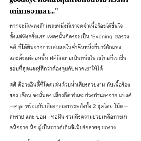
แก่การจากลา…”
หากจะมีเพลงสักเพลงหนึ่งที่เราจดจำเนื้อร้องได้ขึ้นใจ
ตั้งแต่ฟังครั้งแรก เพลงนั้นก็คงจะเป็น ‘Evening’ ของวง
ศศิ ที่ได้ยินจากการเล่นสดในค่ำคืนหนึ่งที่บาร์สักแห่ง
และตั้งแต่ตอนนั้น ศศิก็กลายเป็นหนึ่งในวงไทยที่เราชื่น
ชอบที่สุดและรู้สึกว่าต้องคุยกับพวกเขาให้ได้
ศศิ คือวงอินดี้ที่โดดเด่นด้วยน้ำเสียงสวยงาม กับเนื้อร้อง
ของ เดือน จงมั่นคง เสียงกีตาร์และท่วงทำนองจาก แบงค์
—ศรุต พร้อมกับเสียงกลองทรงพลังทั้ง 2 ชุดโดย โบ๊ต—
สหราช และ ปอม—ทอฝัน รวมถึงความช่วยเหลือทางเท
คนิกจาก นิก ผู้เป็นซาวด์เอ็นจิเนียร์กลายๆ ของวง