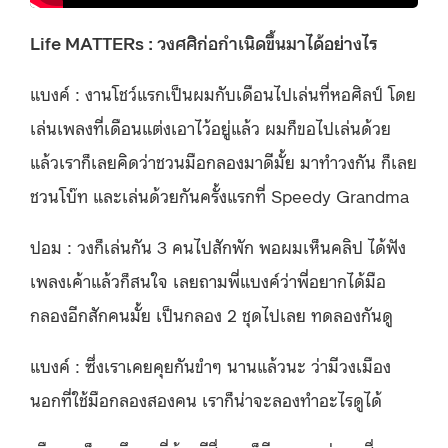
Life MATTERs : วงศศิก่อกำเนิดขึ้นมาได้อย่างไร
แบงค์ : งานโชว์แรกเป็นผมกับเดือนไปเล่นที่หอศิลป์ โดย
เล่นเพลงที่เดือนแต่งเอาไว้อยู่แล้ว ผมก็ขอไปเล่นด้วย
แล้วเราก็เลยคิดว่าชวนมือกลองมาดีมั้ย มาทำวงกัน ก็เลย
ชวนโบ๊ท และเล่นด้วยกันครั้งแรกที่ Speedy Grandma
ปอม : วงก็เล่นกัน 3 คนไปสักพัก พอผมเห็นคลิป ได้ฟัง
เพลงเค้าแล้วก็สนใจ เลยถามพี่แบงค์ว่าพี่อยากได้มือ
กลองอีกสักคนมั้ย เป็นกลอง 2 ชุดไปเลย ทดลองกันดู
แบงค์ : ซึ่งเราเคยคุยกันขำๆ นานแล้วนะ ว่ามีวงเมือง
นอกที่ใช้มือกลองสองคน เราก็น่าจะลองทำอะไรดูได้