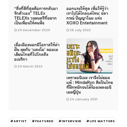
“สิ่งที่ดีที่สุดคือการกลับมา
ออกแรงให้สุด เพื่อให้รู้ว่า
รักตัวเอง” TELEx
เราไปได้ไกลแค่ไหน: ชลา
TELEXs วงดนตรีที่อยาก
กรณ์ ปัญญาโฉม แห่ง
เป็นเพื่อนให้คนฟัง
XOXO Entertainment
24 December 2020
28 July 2022
เมื่อเมืองนอกมีโอกาสให้ล่า
ฝัน คุยกับ ‘แตงโม’ คอมเม
เดียนไทยที่ไปไกลถึง
อเมริกา
24 March 2022
เพราะอนิเมะ เราจึงไม่ยอม
แพ้ : MindaRyn ศิลปินไทย
ที่ฝึกหนักจนได้ร้องเพลงอนิ
เมะญี่ปุ่น
24 January 2021
#ARTIST
#FEATURED
#INTERVIEW
#LIFE MATTERS