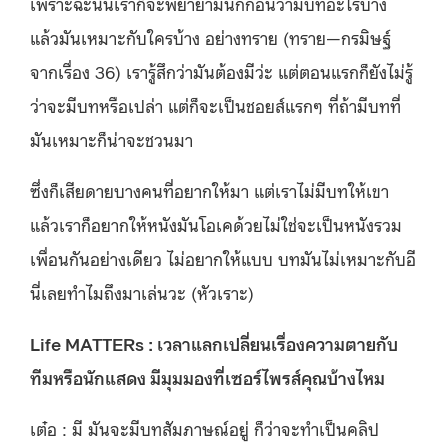
เพราะฉะนั้นเราก็จะพยายามนึกก่อนว่ามีบทอะไรบ้าง
แล้วมันเหมาะกับใครบ้าง อย่างทราย (ทราย—กรมิษฐ์
จากเรื่อง 36) เรารู้สึกว่ามันต้องมีว่ะ แต่ตอนแรกก็ยังไม่รู้
ว่าจะมีบทหรือเปล่า แต่ก็จะเป็นชอยส์แรกๆ ที่ถ้ามีบทที่
มันเหมาะก็น่าจะชวนมา
ซึ่งก็เสียดายบางคนที่อยากให้มา แต่เราไม่มีบทให้เขา
แล้วเราก็อยากให้หนังมันโอเคด้วยไม่ใช่จะเป็นหนังรวม
เพื่อนกันอย่างเดียว ไม่อยากให้แบบ บทมันไม่เหมาะกับอี
นี่เลยทำไมถึงมาเล่นวะ (หัวเราะ)
Life MATTERs : เวลาแลกเปลี่ยนเรื่องความตายกับ
ทีมหรือนักแสดง มีมุมมองที่เซอร์ไพรส์คุณบ้างไหม
เต๋อ : มี มันจะมีบทสัมภาษณ์อยู่ ก็ว่าจะทำเป็นคลิป