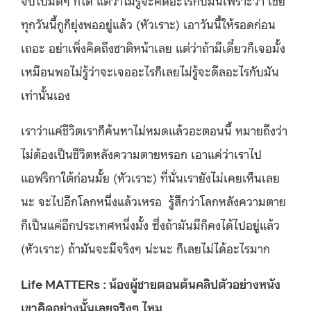
ทุกวันนี้กูก็ยุ่งพออยู่แล้ว (หัวเราะ) เอาวันนี้ให้รอดก่อน
เถอะ อย่าเพิ่งคิดถึงชาติหน้าเลย แต่ว่าถ้ามีเดี๋ยวก็เจอมั้ง
เหมือนพอไม่รู้ว่าจะเจออะไรก็เลยไม่รู้จะดีลอะไรกับมัน
เท่านั้นเอง
เราว่าแค่ชีวิตเราก็ค้นหาไม่หมดแล้วอะตอนนี้ หมายถึงว่า
ไม่ต้องเป็นชีวิตหลังความตายหรอก เอาแค่ว่าเราไป
แอฟริกาใต้ก่อนมั้ย (หัวเราะ) ที่นั่นเรายังไม่เคยเห็นเลย
นะ จะไปอีกโลกหนึ่งแล้วเหรอ รู้สึกว่าโลกหลังความตาย
ก็เป็นแค่อีกประเทศหนึ่งมั้ง ซึ่งถ้ามันมีก็คงได้ไปอยู่แล้ว
(หัวเราะ) ถ้ามันจะมีจริงๆ น่ะนะ ก็เลยไม่ได้อะไรมาก
Life MATTERs : น้องผู้ชายตอนต้นคลิปตัวอย่างหนัง
เขาคิดอย่างนั้นเลยจริงๆ ไหม