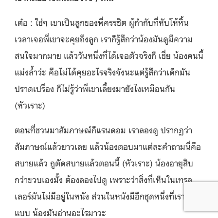
เต๋อ : ใช่ๆ เขาเป็นลูกของพี่ครรชิต ผู้กำกับที่หับโห้หิ้น
เวลาเจอพี่เขาจะคุยถึงลูก เราก็รู้สึกว่าน้องมันดูมีความ
สนใจมากมาย แล้ววันหนึ่งที่ได้เจอตัวจริงก็ เชี่ย น้องคนนี้
แม่งล้ำว่ะ คือไม่ได้คุยอะไรจริงจังนะแต่รู้สึกว่าเด็กมัน
ปราดเปรื่อง ก็ไม่รู้ว่าพี่เขาเลี้ยงมายังไงเหมือนกัน
(หัวเราะ)
ตอนที่ชวนมาสัมภาษณ์ก็แรนดอม เราลองดู ปรากฏว่า
สัมภาษณ์แล้วยาวเลย แล้วน้องตอบมาแต่ละคำถามนี่คือ
สบายแล้ว กูตัดสบายแล้วตอนนี้ (หัวเราะ) น้องอายุสิบ
กว่าขวบเองมั้ง ต้องลองไปดู เพราะว่าสิ่งที่เห็นในเทรล
เลอร์มันไม่มีอยู่ในหนัง ส่วนในหนังมีอีกชุดหนึ่งที่เรารู้สึก
แบบ น้องมันอ่านอะไรมาวะ