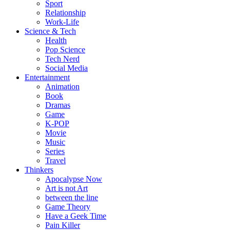
Sport
Relationship
Work-Life
Science & Tech
Health
Pop Science
Tech Nerd
Social Media
Entertainment
Animation
Book
Dramas
Game
K-POP
Movie
Music
Series
Travel
Thinkers
Apocalypse Now
Art is not Art
between the line
Game Theory
Have a Geek Time
Pain Killer