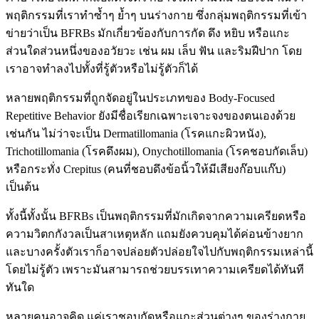
พฤติกรรมที่เราทำซ้ำๆ ย้ำๆ บนร่างกาย ซึ่งกลุ่มพฤติกรรมที่เข้า
ข่ายว่าเป็น BFRBs มักเกี่ยวข้องกับการกัด ดึง หยิบ หรือแกะ
ส่วนใดส่วนหนึ่งของอวัยวะ เช่น ผม เล็บ ฟัน และริมฝีปาก โดย
เราอาจทำลงไปทั้งที่รู้ตัวหรือไม่รู้ตัวก็ได้
หลายพฤติกรรมที่ถูกจัดอยู่ในประเภทของ Body-Focused
Repetitive Behavior ยังมีชื่อเรียกเฉพาะเจาะจงของตนเองด้วย
เช่นกัน ไม่ว่าจะเป็น Dermatillomania (โรคแกะผิวหนัง),
Trichotillomania (โรคดึงผม), Onychotillomania (โรคชอบกัดเล็บ)
หรือกระทั่ง Crepitus (คนที่ชอบดึงข้อนิ้วให้มีเสียงก๊อบแก๊บ)
เป็นต้น
ทั้งนี้ทั้งนั้น BFRBs เป็นพฤติกรรมที่มักเกิดจากความเครียดหรือ
ความวิตกกังวลเป็นสาเหตุหลัก แถมยังควบคุมได้ค่อนข้างยาก
และบางครั้งตัวเราก็อาจปล่อยตัวปล่อยใจไปกับพฤติกรรมเหล่านี้
โดยไม่รู้ตัว เพราะมันสามารถช่วยบรรเทาความเครียดได้ทันที
ทันใด
หลายคนอาจคิด แค่เราชอบกัดหรือแกะส่วนต่างๆ ของร่างกาย