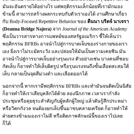
มันจะอันตรายได้อย่างไร แต่พฤติกรรมเล็กน้อยที่เรามักมอง
ข้ามนี้ สามารถสร้างผลกระทบกับตัวเราเองได้ งานศึกษาเกี่ยว
กับ Body-Focused Repetitive Behavior ของ
ดีนนา บริดจ์ นาเจรา
(Deanna Bridge Najera)
จาก
Journal of the American Academy
ซึ่งเป็นวารสารทางการแพทย์ของสหรัฐอเมริกา ชี้ให้เห็นว่า
พฤติกรรม BFRBs อาจนำไปสู่การบาดเจ็บของร่างกายของเรา
เอง ยิ่งเราไม่ระมัดระวัง และปล่อยให้มันเป็นความเคยชิน มัน
อาจนำไปสู่การบาดเจ็บอย่างรุนแรง ตัวอย่างเช่น บางคนที่ชอบ
กัดเล็บ ก็อาจทำให้เล็บผิดรูป หรือรุนแรงจนถึงขั้นเลือดสะสมใต้
เล็บ กลายเป็นจุดสีม่วงดำ และเลือดออกได้
นอกจากนี้ หากเรามีพฤติกรรม BFRBs และทำมันจนติดเป็นนิสัย
ก็อาจทำให้เราเสียบุคลิกได้ด้วย ลองนึกภาพ เวลาเรากำลัง
ประชุมหรือคุยธุระสำคัญกับผู้หลักผู้ใหญ่ แล้วดันรู้สึกประหม่า
หรือวิตกกังวล จนต้องยกเล็บขึ้นมาขบคลายเครียด ก็อาจทำให้
ฝ่ายตรงข้ามมองเราไม่ดี หรือติดภาพลักษณ์นี้ของเราไปเลย
ก็ได้