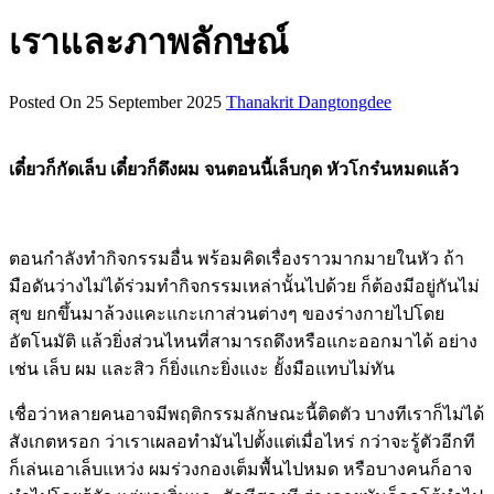
เราและภาพลักษณ์
Posted On 25 September 2025
Thanakrit Dangtongdee
เดี๋ยวก็กัดเล็บ เดี๋ยวก็ดึงผม จนตอนนี้เล็บกุด หัวโกร๋นหมดแล้ว
ตอนกำลังทำกิจกรรมอื่น พร้อมคิดเรื่องราวมากมายในหัว ถ้า
มือดันว่างไม่ได้ร่วมทำกิจกรรมเหล่านั้นไปด้วย ก็ต้องมีอยู่กันไม่
สุข ยกขึ้นมาล้วงแคะแกะเกาส่วนต่างๆ ของร่างกายไปโดย
อัตโนมัติ แล้วยิ่งส่วนไหนที่สามารถดึงหรือแกะออกมาได้ อย่าง
เช่น เล็บ ผม และสิว ก็ยิ่งแกะยิ่งแงะ ยั้งมือแทบไม่ทัน
เชื่อว่าหลายคนอาจมีพฤติกรรมลักษณะนี้ติดตัว บางทีเราก็ไม่ได้
สังเกตหรอก ว่าเราเผลอทำมันไปตั้งแต่เมื่อไหร่ กว่าจะรู้ตัวอีกที
ก็เล่นเอาเล็บแหว่ง ผมร่วงกองเต็มพื้นไปหมด หรือบางคนก็อาจ