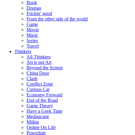
Book
Dramas
Frickin’ good
From the other side of the world
Game
Movie
Music
Series
Travel
Thinkers
All Thinkers
Art is not Art
Beyond the Screen
China Door
Clash
Conflict Zone
Curious Cat
Economy Forward
End of the Road
Game Theory
Have a Geek Time
Mediascape
Miikia
Online On Life
Powerism