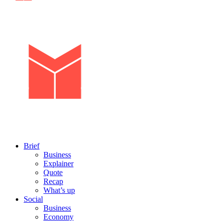
Brief
Business
Explainer
Quote
Recap
What’s up
Social
Business
Economy