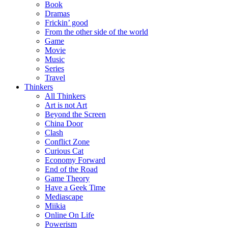
Book
Dramas
Frickin’ good
From the other side of the world
Game
Movie
Music
Series
Travel
Thinkers
All Thinkers
Art is not Art
Beyond the Screen
China Door
Clash
Conflict Zone
Curious Cat
Economy Forward
End of the Road
Game Theory
Have a Geek Time
Mediascape
Miikia
Online On Life
Powerism