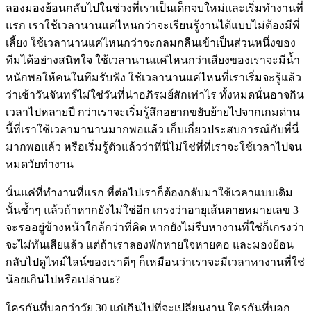
ลองมองย้อนกลับไปในช่วงที่เราเป็นเด็กจบใหม่และเริ่มทำงานที่
แรก เราใช้เวลานานแค่ไหนกว่าจะเรียนรู้งานได้แบบไม่ต้องมีพี่
เลี้ยง ใช้เวลานานแค่ไหนกว่าจะกลมกลืนเข้าเป็นส่วนหนึ่งของ
ทีมได้อย่างสนิทใจ ใช้เวลานานแค่ไหนกว่าเสียงของเราจะมีน้ำ
หนักพอให้คนในทีมรับฟัง ใช้เวลานานแค่ไหนที่เราเริ่มจะรู้แล้ว
ว่าเช้าวันจันทร์ไม่ใช่วันที่น่าอภิรมย์สักเท่าไร ทั้งหมดนั่นอาจกิน
เวลาไปหลายปี กว่าเราจะเริ่มรู้สึกอยากขยับย้ายไปจากเกมด่าน
นี้ที่เราใช้เวลามานานมากพอแล้ว เก็บเกี่ยวประสบการณ์กับที่นี่
มากพอแล้ว หรือเริ่มรู้ตัวแล้วว่าที่นี่ไม่ใช่ที่ที่เราจะใช้เวลาไปจน
หมดวัยทำงาน
นั่นแค่ที่ทำงานที่แรก ที่ต่อไปเราก็ต้องกลับมาใช้เวลาแบบเดิม
นั้นซ้ำๆ แล้วถ้าหากยังไม่ใช่อีก เกรงว่าอายุเส้นตายหมายเลข 3
จะรออยู่ข้างหน้าใกล้กว่าที่คิด หากยังไม่รีบหางานที่ใช่ก็เกรงว่า
จะไม่ทันเสียแล้ว แต่ถ้าเราลองพักหายใจหายคอ และมองย้อน
กลับไปดูไทม์ไลน์ของเราดีๆ ก็เหมือนว่าเราจะมีเวลาหางานที่ใช่
น้อยเกินไปหรือเปล่านะ?
ใครกันที่บอกว่าวัย 30 แก่เกินไปที่จะเปลี่ยนงาน ใครกันที่บอก