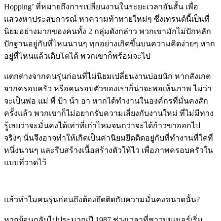
Hopping’ ที่หมายถึงการเปลี่ยนงานในระยะเวลาอันสั้น เพื่อ
แสวงหาประสบการณ์ หาความท้าทายใหม่ๆ ซึ่งเทรนด์นี้เป็นที่
นิยมอย่างมากของคนทั้ง 2 กลุ่มดังกล่าว พวกเขามักไม่ปักหลัก
ปักฐานอยู่กับที่ไหนนานๆ ทุกอย่างเกิดขึ้นบนความคิดง่ายๆ หาก
อยู่ที่ไหนแล้วเติบโตได้ พวกเขาก็พร้อมจะไป
แตกต่างจากคนรุ่นก่อนที่ไม่นิยมเปลี่ยนงานบ่อยนัก หากสังเกต
จากครอบครัว หรือคนรอบตัวของเราก็น่าจะพอเห็นภาพ ไม่ว่า
จะเป็นพ่อ แม่ พี่ ป้า น้า อา หากได้ทำงานในองค์กรที่มั่นคงสัก
ครั้งแล้ว พวกเขาก็ไม่อยากรับความเสี่ยงกับงานใหม่ ที่ไม่มีทาง
รู้เลยว่าจะมั่นคงได้เท่าที่เก่าไหมจนกว่าจะได้ก้าวขาออกไป
จริงๆ นั่นจึงอาจทำให้เกิดเป็นค่านิยมยึดติดอยู่กับที่ทำงานที่ใดที่
หนึ่งนานๆ และรีบสร้างเนื้อสร้างตัวให้ไว เพื่อภาพครอบครัวใน
แบบที่วาดไว้
แล้วทำไมคนรุ่นก่อนถึงต้องยึดติดกับความมั่นคงขนาดนั้น?
หากย้อนกลับไปประมาณปี 1987 ช่วงเวลาที่ชาวบูมเมอร์เริ่ม