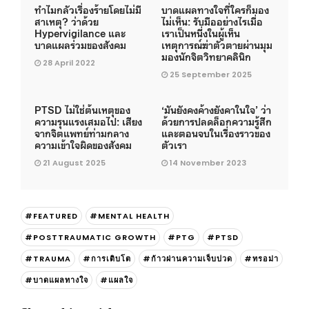
ทำไมกลัวเรื่องร้ายโดยไม่มี
บาดแผลทางใจที่ใครก็มอง
สาเหตุ? ว่าด้วย
ไม่เห็น: รับมืออย่างไรเมื่อ
Hypervigilance และ
เราเป็นหนึ่งในผู้เห็น
บาดแผลร่วมของสังคม
เหตุการณ์ฆ่าตัวตายผ่านมุม
มองนักจิตวิทยาคลินิก
28 April 2022
25 September 2025
PTSD ไม่ใช่ต้นเหตุของ
‘มันยังคงค้างยังคาในใจ’ ว่า
ความรุนแรงเสมอไป: เสียง
ด้วยการปลดล็อกความรู้สึก
จากจิตแพทย์ท่ามกลาง
และตอนจบในเรื่องราวของ
ความเข้าใจผิดของสังคม
ตัวเรา
21 August 2025
14 November 2023
#FEATURED
#MENTAL HEALTH
#POSTTRAUMATIC GROWTH
#PTG
#PTSD
#TRAUMA
#การเติบโต
#ก้าวผ่านความเจ็บปวด
#ทรอม่า
#บาดแผลทางใจ
#แผลใจ