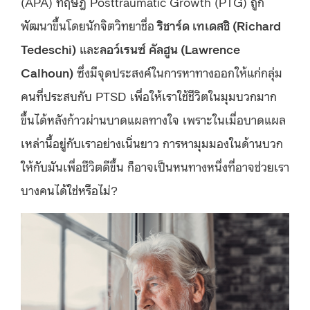
(APA) ทฤษฎี Posttraumatic Growth (PTG) ถูก
พัฒนาขึ้นโดยนักจิตวิทยาชื่อ
ริชาร์ด เทเดสชิ (Richard
Tedeschi)
และ
ลอว์เรนซ์ คัลฮูน (Lawrence
Calhoun)
ซึ่งมีจุดประสงค์ในการหาทางออกให้แก่กลุ่ม
คนที่ประสบกับ PTSD เพื่อให้เราใช้ชีวิตในมุมบวกมาก
ขึ้นได้หลังก้าวผ่านบาดแผลทางใจ เพราะในเมื่อบาดแผล
เหล่านี้อยู่กับเราอย่างเนิ่นยาว การหามุมมองในด้านบวก
ให้กับมันเพื่อชีวิตดีขึ้น ก็อาจเป็นหนทางหนึ่งที่อาจช่วยเรา
บางคนได้ใช่หรือไม่?