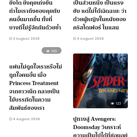
ยิ่งโต ยิ่งคุยเก่งขึ้น
เป็นส่วนหนึ่ง เป็นแรง
ทำไมเราถึงชอบคุยกับ
ขับ แต่ไม่ได้เฉิดฉาย: ว่า
คนอื่นมากขึ้น ทั้งที่
ด้วยผู้หญิงในหนังของ
บางทีไม่รู้จักกันด้วยซ้ำ
คริสโตเฟอร์ โนแลน
3 August 2026
4 August 2026
190
แฟนไม่ถูกใจเราหรือไม่
ถูกใจคนอื่น เมื่อ
Princess Treatment
จากชาวเน็ต กลายเป็น
ไม้บรรทัดในความ
123
สัมพันธ์ของเรา
ปูทางสู่ Avengers:
4 August 2026
Doomsday วิเคราะห์
ความเป็นไปได้ที่ซ่อนอยู่