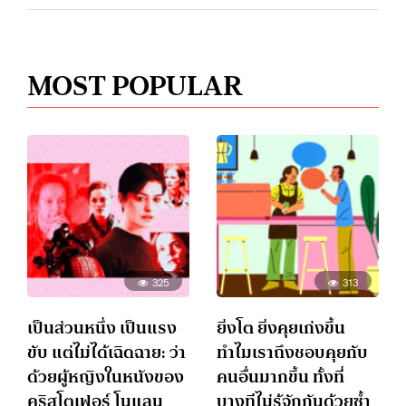
MOST POPULAR
325
313
เป็นส่วนหนึ่ง เป็นแรง
ยิ่งโต ยิ่งคุยเก่งขึ้น
ขับ แต่ไม่ได้เฉิดฉาย: ว่า
ทำไมเราถึงชอบคุยกับ
ด้วยผู้หญิงในหนังของ
คนอื่นมากขึ้น ทั้งที่
คริสโตเฟอร์ โนแลน
บางทีไม่รู้จักกันด้วยซ้ำ