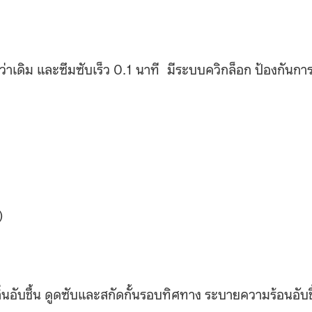
าเดิม และซึมซับเร็ว 0.1 นาที
มีระบบควิกล็อก ป้องกันกา
)
ิ่นอับชื้น ดูดซับและสกัดกั้นรอบทิศทาง ระบายความร้อนอับช