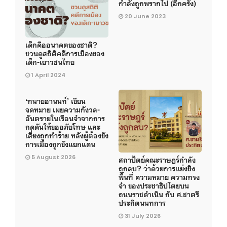
กำลังถูกพรากไป (อีกครั้ง)
20 June 2023
เด็กคืออนาคตของชาติ?
ชวนดูสถิติคดีการเมืองของ
เด็ก-เยาวชนไทย
1 April 2024
‘ทนายอานนท์’ เขียน
จดหมาย เผยความกังวล-
อันตรายในเรือนจำจากการ
กดดันให้ขออภัยโทษ และ
เสี่ยงถูกทำร้าย หลังผู้ต้องขัง
การเมืองถูกขังแยกแดน
5 August 2026
สถาปัตย์คณะราษฎร์กำลัง
ถูกลบ? ว่าด้วยการแย่งชิง
พื้นที่ ความหมาย ความทรง
จำ ของประชาธิปไตยบน
ถนนราชดำเนิน กับ ศ.ชาตรี
ประกิตนนทการ
31 July 2026