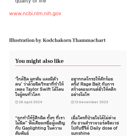
www.ncbi.nlm.nih.gov
Illustration by Kodchakorn Thammachart
You might also like
‘ใกล้ชิด ผูกพัน และมีตัว
อยากกดโกรธให้สักร้อย
ตน’ ว่าด้วยจิตวิทยาที่ทำให้
ครั้ง! Rage Bait กับการ
เพลง Taylor Swift ได้โดน
สร้างคอนเทนต์ยั่วให้คลิก
ใจผู้คนทั่วโลก
อย่างโมโห
26 April 2024
13 December 2023
“ถูกทำให้รู้สึกผิด ทั้งๆ ที่เรา
เมื่อใครก็ป่วยใจได้ไม่ต่าง
ไม่ผิด” ฟังเสียงเหยื่อผู้เผชิญ
กัน ชวนสำรวจวอร์ดจิตเวช
กับ Gaslighting ในความ
ไปกับซีรีส์ Daily dose of
สัมพันธ์
sunshine