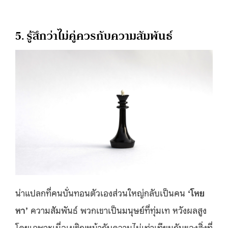
5. รู้สึกว่าไม่คู่ควรกับความสัมพันธ์
น่าแปลกที่คนบั่นทอนตัวเองส่วนใหญ่กลับเป็นคน
‘โหย
หา’
ความสัมพันธ์ พวกเขาเป็นมนุษย์ที่ทุ่มเท หวังผลสูง
โดยเฉพาะเมื่อเผชิญหน้ากับความไม่เท่าเทียมกันของสิ่งที่