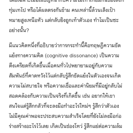
ทุ่มเทไป หรือได้ผลตรงกันข้าม คนเหล่านี้ล้วนเล็งเป้า
หมายสูงเหนือหัว แต่กลับยิงถูกเท้าตัวเอง ทำไมเป็นซะ
อย่างนั้น?
มีแนวคิดหนึ่งที่อธิบายว่าการกระทำนี้คือทฤษฎีความขัด
แย้งทางความคิด (cognitive dissonance) เป็นความ
ตึงเครียดที่เกิดขึ้นเมื่อคนทั่วไปพยายามอยู่กับความ
สัมพันธ์ที่คาดหวังไว้แต่กลับรู้สึกขัดแย้งในตัวเองจนเกิด
ความไม่สบายใจ หรือความเชื่อและค่านิยมที่มีอยู่กลับไม่
สอดคล้องกับความเป็นจริงที่เกิดขึ้น เช่น อยากให้เขา
สนใจแต่รู้สึกกลัวที่จะลงมือทำอะไรใหม่ๆ รู้สึกว่าตัวเอง
ไม่มีคุณค่าพอจะประสบความสำเร็จโดยที่ยังไม่ลงมือก่อ
ร่างสร้างอะไรไว้เลย เกิดเป็นช่องโหว่ รู้สึกแย่ต่อความล้ม