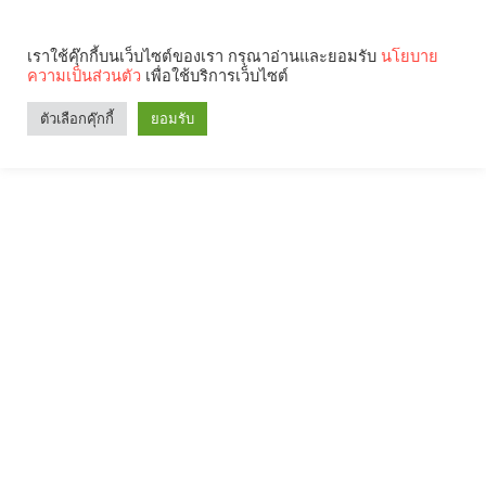
เราใช้คุ๊กกี้บนเว็บไซต์ของเรา กรุณาอ่านและยอมรับ
นโยบาย
ความเป็นส่วนตัว
เพื่อใช้บริการเว็บไซต์
ตัวเลือกคุ๊กกี้
ยอมรับ
Search
Categories
คุณกำลังอ่าน: