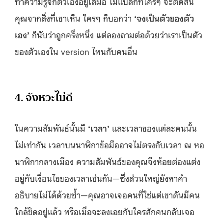
ทำความรู้จักตัวเองอยู่เสมอ ไม่แปลกที่ใครๆ จะตัดสิน
คุณจากสิ่งที่เขาเห็น ใครๆ ก็บอกว่า
‘จงเป็นตัวของตัว
เอง’
ก็นับว่าถูกครึ่งหนึ่ง แต่ลองถามต่อด้วยว่าเราเป็นตัว
ของตัวเองใน version ไหนกับคนอื่น
4. จังหวะไม่ดี
ในความสัมพันธ์นั้นมี
‘เวลา’
และเวลาของแต่ละคนนั้น
ไม่เท่ากัน เวลาบนนาฬิกาข้อมืออาจไม่ตรงกับเวลา ณ หอ
นาฬิกากลางเมือง ความสัมพันธ์ของคุณจึงห้อยต่องแต่ง
อยู่กับเงื่อนไขของเวลาเช่นกัน—ซึ่งส่วนใหญ่ยังหาคำ
อธิบายไม่ได้ด้วยซ้ำ—คุณอาจเจอคนที่ใช่แต่เขาดันมีคน
ใกล้ชิดอยู่แล้ว หรือเมื่อจะลงเอยกับใครสักคนกลับเจอ