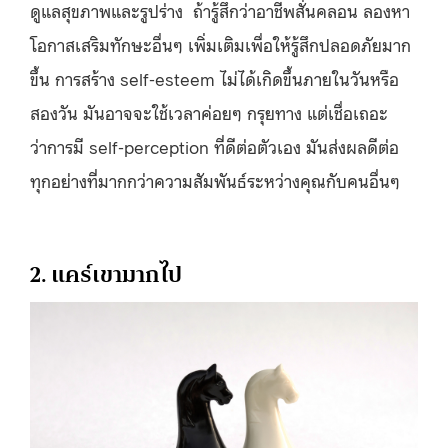
ดูแลสุขภาพและรูปร่าง ถ้ารู้สึกว่าอาชีพสั่นคลอน ลองหา
โอกาสเสริมทักษะอื่นๆ เพิ่มเติมเพื่อให้รู้สึกปลอดภัยมาก
ขึ้น การสร้าง self-esteem ไม่ได้เกิดขึ้นภายในวันหรือ
สองวัน มันอาจจะใช้เวลาค่อยๆ กรุยทาง แต่เชื่อเถอะ
ว่าการมี self-perception ที่ดีต่อตัวเอง มันส่งผลดีต่อ
ทุกอย่างที่มากกว่าความสัมพันธ์ระหว่างคุณกับคนอื่นๆ
2. แคร์เขามากไป