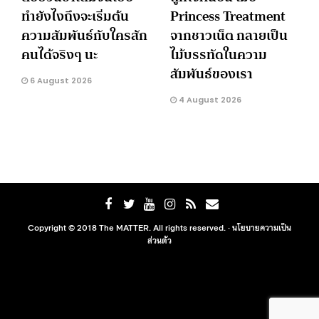
ทำยังไงถึงจะเริ่มต้น
Princess Treatment
ความสัมพันธ์กับใครสัก
จากชาวเน็ต กลายเป็น
คนได้จริงๆ นะ
ไม้บรรทัดในความ
สัมพันธ์ของเรา
6 August 2026
4 August 2026
Copyright © 2018 The MATTER. All rights reserved. ·
นโยบายความเป็น
ส่วนตัว