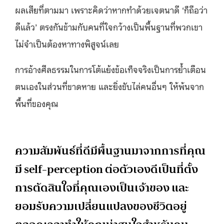
ผลเสียที่ตามมา เพราะคิดว่าหากทำด้วยเจตนาดี ‘ก็ถือว่า
ดีแล้ว’ ตรงกันข้ามกับคนที่ใจกว้างเป็นพื้นฐานที่พวกเขา
ไม่จำเป็นต้องหาทางพิสูจน์เลย
การอ้างศีลธรรมในการโต้แย้งข้อเท็จจริงเป็นการย้ำเตือน
ตนเองในส่วนที่ขาดหาย และยิ่งขับไล่คนอื่นๆ ให้พ้นจาก
พื้นที่ของคุณ
ความสัมพันธ์ที่ดีมีพื้นฐานมาจากการที่คุณ
มี self-perception ต่อตัวเองดีเป็นที่ตั้ง
การตัดสินใจที่คุณเองเป็นเจ้าของ และ
ยอมรับความเปลี่ยนแปลงของชีวิตอยู่