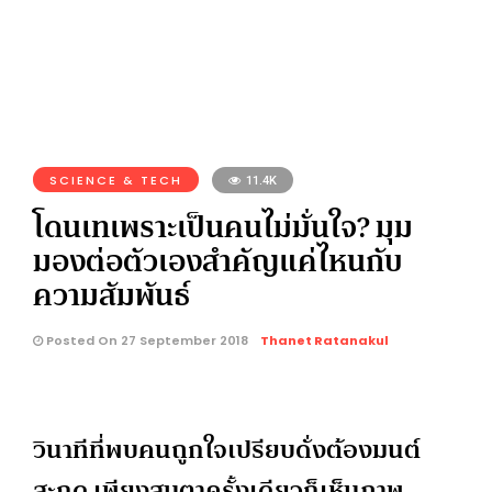
SCIENCE & TECH
11.4K
โดนเทเพราะเป็นคนไม่มั่นใจ? มุม
มองต่อตัวเองสำคัญแค่ไหนกับ
ความสัมพันธ์
Posted On 27 September 2018
Thanet Ratanakul
วินาทีที่พบคนถูกใจเปรียบดั่งต้องมนต์
สะกด เพียงสบตาครั้งเดียวก็เห็นภาพ