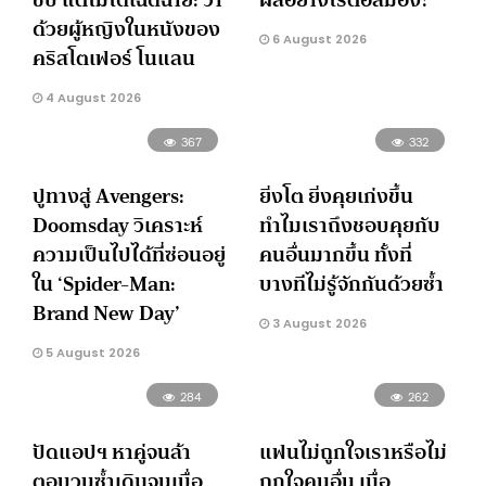
ด้วยผู้หญิงในหนังของ
6 August 2026
คริสโตเฟอร์ โนแลน
4 August 2026
367
332
ปูทางสู่ Avengers:
ยิ่งโต ยิ่งคุยเก่งขึ้น
Doomsday วิเคราะห์
ทำไมเราถึงชอบคุยกับ
ความเป็นไปได้ที่ซ่อนอยู่
คนอื่นมากขึ้น ทั้งที่
ใน ‘Spider-Man:
บางทีไม่รู้จักกันด้วยซ้ำ
Brand New Day’
3 August 2026
5 August 2026
284
262
ปัดแอปฯ หาคู่จนล้า
แฟนไม่ถูกใจเราหรือไม่
ตอบวนซ้ำเดิมจนเบื่อ
ถูกใจคนอื่น เมื่อ