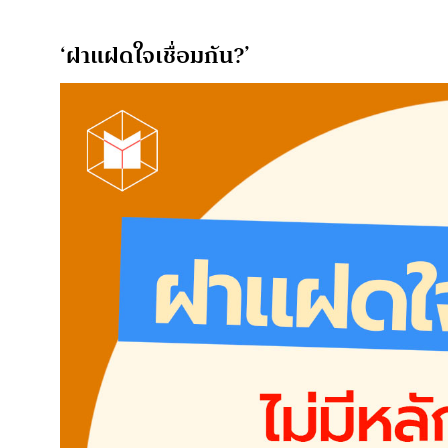
‘ฝาแฝดใจเชื่อมกัน?’