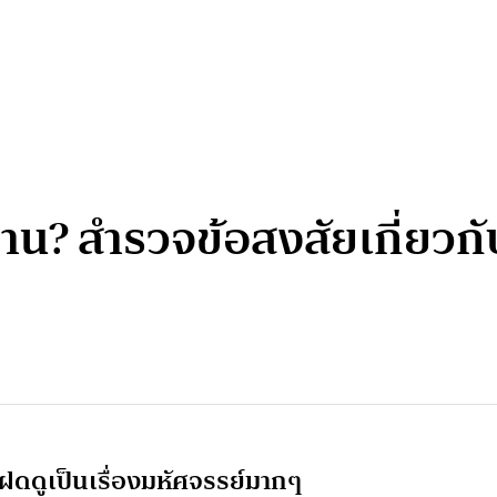
กฐาน? สำรวจข้อสงสัยเกี่ย
แฝดดูเป็นเรื่องมหัศจรรย์มากๆ