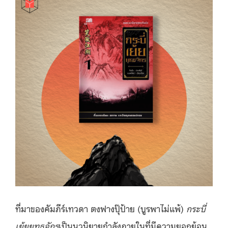
ที่มาของคัมภีร์เทวดา ตงฟางปุ๊ป้าย (บูรพาไม่แพ้)
กระบี่
เย้ยยุทธจักร
เป็นนวนิยายกำลังภายในที่มีความยอกย้อน