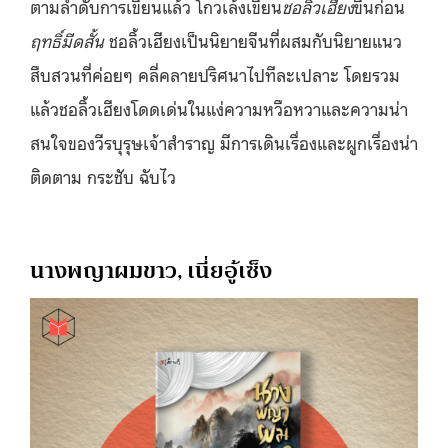
ตามลำดับการเขียนแล้ว โกวเล้งเขียน
ชอลิ้วเฮียง
ขึ้นก่อน
ฤทธิ์มีดสั้น
ชอลิ้วเฮียงเป็นนิยายจีนที่ผสมกับนิยายแนว
สืบสวนที่ค่อยๆ คลี่คลายปริศนาไปทีละเปลาะ โดยรวม
แล้วชอลิ้วเฮียงโดดเด่นในแง่ความหวือหวาและความน่า
สนใจของวีรบุรุษเจ้าสำราญ มีการเดินเรื่องและผูกเรื่องน่า
ติดตาม กระชับ ฉับไว
นางพญาผมขาว, เนี่ยอู้เซ็ง