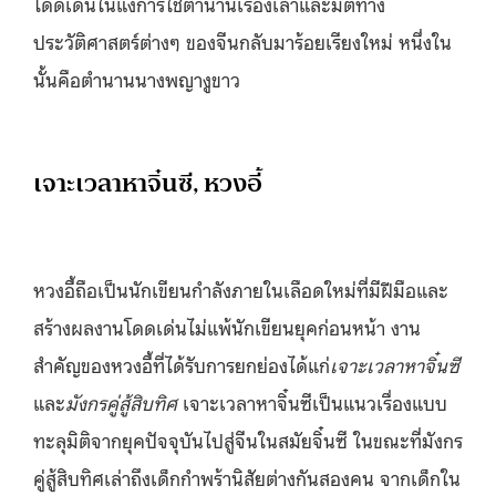
โดดเด่นในแง่การใช้ตำนานเรื่องเล่าและมิติทาง
ประวัติศาสตร์ต่างๆ ของจีนกลับมาร้อยเรียงใหม่ หนึ่งใน
นั้นคือตำนานนางพญางูขาว
เจาะเวลาหาจิ๋นซี, หวงอี้
หวงอี้ถือเป็นนักเขียนกำลังภายในเลือดใหม่ที่มีฝีมือและ
สร้างผลงานโดดเด่นไม่แพ้นักเขียนยุคก่อนหน้า งาน
สำคัญของหวงอี้ที่ได้รับการยกย่องได้แก่
เจาะเวลาหาจิ๋นซี
และ
มังกรคู่สู้สิบทิศ
เจาะเวลาหาจิ๋นซีเป็นแนวเรื่องแบบ
ทะลุมิติจากยุคปัจจุบันไปสู่จีนในสมัยจิ๋นซี ในขณะที่มังกร
คู่สู้สิบทิศเล่าถึงเด็กกำพร้านิสัยต่างกันสองคน จากเด็กใน