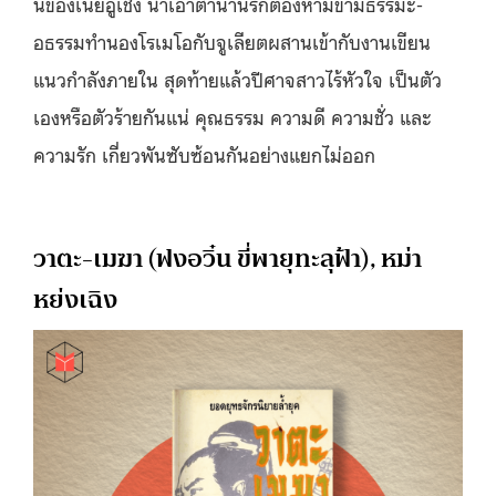
นของเนี่ยอู้เช็ง นำเอาตำนานรักต้องห้ามข้ามธรรมะ-
อธรรมทำนองโรเมโอกับจูเลียตผสานเข้ากับงานเขียน
แนวกำลังภายใน สุดท้ายแล้วปีศาจสาวไร้หัวใจ เป็นตัว
เองหรือตัวร้ายกันแน่ คุณธรรม ความดี ความชั่ว และ
ความรัก เกี่ยวพันซับซ้อนกันอย่างแยกไม่ออก
วาตะ-เมฆา (ฟงอวิ๋น ขี่พายุทะลุฟ้า), หม่า
หย่งเฉิง