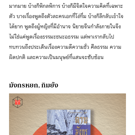
มากมาย บ้างก็พิกลพิการ บ้างก็มีจิตใจความคิดที่เฉพาะ
ตัว บางเรื่องพูดถึงตัวละครเอกที่โง่ทึ่ม บ้างก็ลึกลับเข้าใจ
ได้ยาก พูดถึงผู้หญิงที่มีอำนาจ นิยายจีนกำลังภายในจึง
ไม่ใช่แค่พูดเรื่องธรรมะชนะอธรรม แต่พาเรากลับไป
ทบทวนถึงประเด็นเรื่องความดีความชั่ว ศีลธรรม ความ
ผิดปกติ และความเป็นมนุษย์ที่แสนจะซับซ้อน
มังกรหยก, กิมย้ง