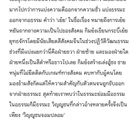
มากไปกว่าการแบ่งความดีออกจากความชั่ว แบ่งธรรมะ
ออกจากอธรรม คำว่า ‘เย้ย’ ในชื่อเรื่อง หมายถึงการเย้ย
หยันถากถางความเป็นไปของสังคม กิมย้งเขียนกระบี่เย้ย
ยุทธจักรโดยมีนัยเสียดสีสังคมจีนในช่วงปฏิวัติวัฒนธรรม
ช่วงที่มีแบ่งแยกว่านี่คือฝ่ายขวา ฝ่ายซ้าย และมองฝ่ายใด
ฝ่ายหนึ่งเป็นสีดำหรือขาวไปเลย กิมย้งสร้างเล่งฮู้ชง ชาย
หนุ่มที่ไม่ยึดติดกับเกณฑ์ทางสังคม คบหากับผู้คนโดย
มองข้ามสังกัดแต่ให้ความสำคัญกับตัวตนจนถูกขับออก
จากฝ่ายธรรมะ สุดท้ายเราพบว่าในธรรมะย่อมมีอธรรม
ในอธรรมก็มีธรรมะ วิญญูชนที่กล่าวอ้างหลายครั้งจึงเป็น
เพียง ‘วิญญูชนจอมปลอม’