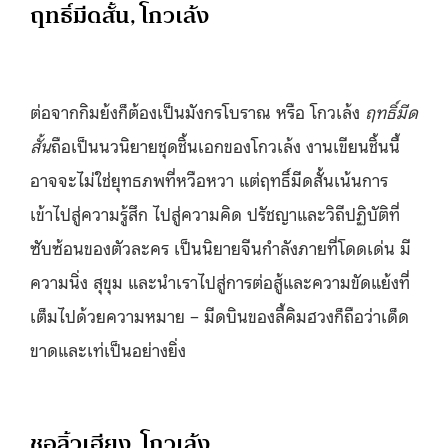
ฤทธิ์มีดสั้น, โกวเล้ง
ต่อจากกิมย้งก็ต้องเป็นมังกรโบราณ หรือ โกวเล้ง
ฤทธิ์มีด
สั้น
ถือเป็นนวนิยายชุดชิ้นเอกของโกวเล้ง งานเขียนชิ้นนี้
อาจจะไม่ใช่ยุทธภพที่หวือหวา แต่ฤทธิ์มีดสั้นเน้นการ
เข้าไปสู่ความรู้สึก ไปสู่ความคิด ปรัชญาและวิถีปฏิบัติที่
ซับซ้อนของตัวละคร เป็นนิยายจีนกำลังภายที่โดดเด่น มี
ความนิ่ง สุขุม และนำเราไปสู่การต่อสู้และความขัดแย้งที่
เต็มไปด้วยความหมาย – มีดบินของลี้คิมฮวงก็ถือว่าเด็ด
ขาดและเท่เป็นอย่างยิ่ง
ชอลิ้วเฮียง, โกวเล้ง