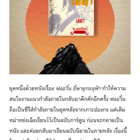
ยุคหนึ่งด้วยหนังเรื่อง
ฟงอวิ๋น ขี่พายุทะลุฟ้า
ทำให้ความ
สนใจงานแนวกำลังภายในกลับมาคึกคักอีกครั้ง ฟงอวิ๋น
ถือเป็นซีรีส์กำลังภายในยุคหลังจากเกาะฮ่องกง แต่เดิม
หม่าหย่งเฉิงเขียนไว้เป็นฉบับการ์ตูน ก่อนจะกลายเป็น
หนัง และค่อยกลับมาเขียนฉบับนิยายในภายหลัง เรื่องนี้