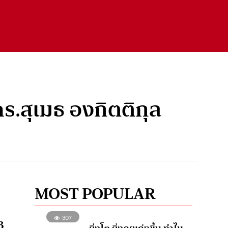
ดร.สุเมธ องกิตติกุล
MOST POPULAR
307
3