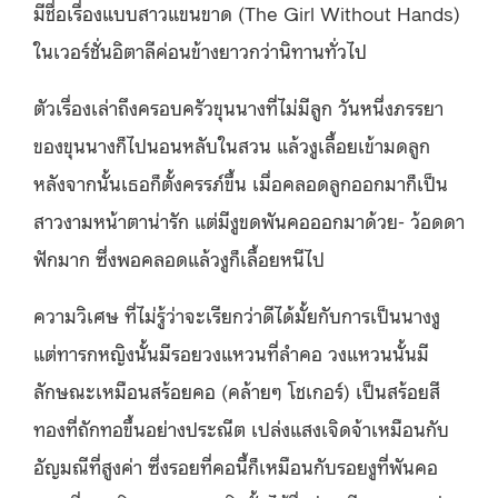
มีชื่อเรื่องแบบสาวแขนขาด (The Girl Without Hands)
ในเวอร์ชั่นอิตาลีค่อนข้างยาวกว่านิทานทั่วไป
ตัวเรื่องเล่าถึงครอบครัวขุนนางที่ไม่มีลูก วันหนึ่งภรรยา
ของขุนนางก็ไปนอนหลับในสวน แล้วงูเลื้อยเข้ามดลูก
หลังจากนั้นเธอก็ตั้งครรภ์ขึ้น เมื่อคลอดลูกออกมาก็เป็น
สาวงามหน้าตาน่ารัก แต่มีงูขดพันคอออกมาด้วย- ว้อดดา
ฟักมาก ซึ่งพอคลอดแล้วงูก็เลื้อยหนีไป
ความวิเศษ ที่ไม่รู้ว่าจะเรียกว่าดีได้มั้ยกับการเป็นนางงู
แต่ทารกหญิงนั้นมีรอยวงแหวนที่ลำคอ วงแหวนนั้นมี
ลักษณะเหมือนสร้อยคอ (คล้ายๆ โชเกอร์) เป็นสร้อยสี
ทองที่ถักทอขึ้นอย่างประณีต เปล่งแสงเจิดจ้าเหมือนกับ
อัญมณีที่สูงค่า ซึ่งรอยที่คอนี้ก็เหมือนกับรอยงูที่พันคอ