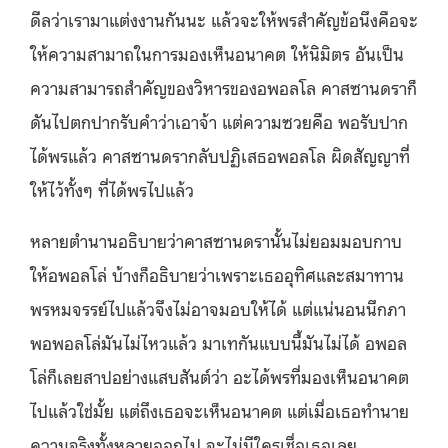
ดีลว่าเรามาแต่งงานกันนะ แล้วจะให้พรสำคัญข้อนึงคือจะ
ให้ความสามาถในการมองเห็นอนาคต ให้นิมิตร อันเป็น
ความสามารถสำคัญของวิหารของอพอลโล คาสซานดราก็
ดันไปตกปากรับคำว่าเอาจ้า แต่ความซวยคือ พอรับปาก
ได้พรแล้ว คาสซานดรากลับปฏิเสธอพอลโล ผิดสัญญาที่
ให้ไว้ทั้งๆ ที่ได้พรไปแล้ว
หลายตำนานอธิบายว่าคาสซานดรานั้นไม่ยอมมอบกาบ
ให้อพอลโล่ บ้างก็อธิบายว่าเพราะเธออุทิศและสมาทาน
พรหมจรรย์ไปแล้วจึงไม่อาจมอบให้ได้ แต่แน่นอนนึกภา
พอพอลโล่มันไม่ไหวแล้ว มาเทกันแบบนี้มันไม่ได้ อพอล
โล่ก็เลยสาปอย่างแสบสันต์ว่า อะได้พรที่มองเห็นอนาคต
ไปแล้วใช่มั้ย แต่ถึงเธอจะเห็นอนาคต แต่เมื่อเธอทำนาย
ความจริงทั้งหลายออกไป จะไม่มีใครเชื่อเธอเลย