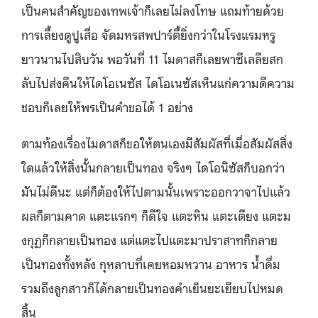
เป็นคนสำคัญของเทพเจ้าก็เลยไม่ลงโทษ แถมท้ายด้วย
การเลี้ยงดูปูเสื่อ จัดมหรสพปาร์ตี้ยิ่งกว่าในโรงแรมหรู
ยาวนานไปสิบวัน พอวันที่ 11 ไมดาสก็เลยพาซีเลลียสก
ลับไปส่งคืนให้ไดโอเนซัส ไดโอเนซัสเห็นแก่ความดีความ
ชอบก็เลยให้พรเป็นคำขอได้ 1 อย่าง
ตามท้องเรื่องไมดาสก็ขอให้ตนเองมีสัมผัสที่เมื่อสัมผัสสิ่ง
ใดแล้วให้สิ่งนั้นกลายเป็นทอง จริงๆ ไดโอนิซัสก็บอกว่า
มันไม่ดีนะ แต่ก็ต้องให้ไปตามนั้นเพราะออกวาจาไปแล้ว
ผลก็ตามคาด แตะแรกๆ ก็ดีใจ แตะหิน แตะเตียง แตะม
งกุฏก็กลายเป็นทอง แต่แตะไปแตะมาปราสาทก็กลาย
เป็นทองทั้งหลัง กุหลาบที่เคยหอมหวาน อาหาร น้ำดื่ม
รวมถึงลูกสาวก็ได้กลายเป็นทองคำเย็นยะเยียบไปหมด
สิ้น