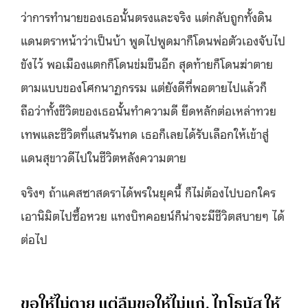
ว่าการทำนายของเธอนั้นตรงและจริง แต่กลับถูกทั้งดิน
แดนตราหน้าว่าเป็นบ้า พูดไปพูดมาก็โดนพ่อตัวเองจับไป
ขังไว้ พอเมืองแตกก็โดนข่มขืนอีก สุดท้ายก็โดนฆ่าตาย
ตามแบบของโศกนาฏกรรม แต่ยังดีที่พอตายไปแล้วก็
ถือว่าทั้งชีวิตของเธอนั้นทำความดี ยึดหลักต่อเหล่าทวย
เทพและชีวิตที่แสนรันทด เธอก็เลยได้รับเลือกให้เข้าสู่
แดนสุขาวดีไปในชีวิตหลังความตาย
จริงๆ ถ้าแคสซาสดราได้พรในยุคนี้ ก็ไม่ต้องไปบอกใคร
เอานิมิตไปซื้อหวย แทงบิทคอยน์ก็น่าจะมีชีวิตสบายๆ ได้
ต่อไป
ขอให้ไม่ตาย แต่ลืมขอให้ไม่แก่, ไทโธนัส ให้