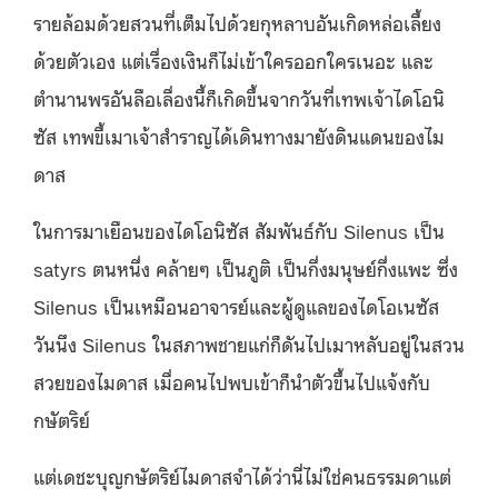
รายล้อมด้วยสวนที่เต็มไปด้วยกุหลาบอันเกิดหล่อเลี้ยง
ด้วยตัวเอง แต่เรื่องเงินก็ไม่เข้าใครออกใครเนอะ และ
ตำนานพรอันลือเลื่องนี้ก็เกิดขึ้นจากวันที่เทพเจ้าไดโอนิ
ซัส เทพขี้เมาเจ้าสำราญได้เดินทางมายังดินแดนของไม
ดาส
ในการมาเยือนของไดโอนิซัส สัมพันธ์กับ Silenus เป็น
satyrs ตนหนึ่ง คล้ายๆ เป็นภูติ เป็นกึ่งมนุษย์กึ่งแพะ ซึ่ง
Silenus เป็นเหมือนอาจารย์และผู้ดูแลของไดโอเนซัส
วันนึง Silenus ในสภาพชายแก่ก็ดันไปเมาหลับอยู่ในสวน
สวยของไมดาส เมื่อคนไปพบเข้าก็นำตัวขึ้นไปแจ้งกับ
กษัตริย์
แต่เดชะบุญกษัตริย์ไมดาสจำได้ว่านี่ไม่ใช่คนธรรมดาแต่