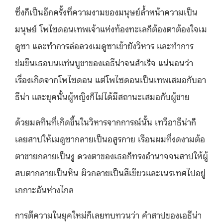
ซึ่งก็เป็นอีกครั้งที่ความงามของมนุษย์ล้ำหน้าความเป็น
มนุษย์ โพไซดอนเทพเจ้าแห่งท้องทะเลก็ต้องตาต้องใจเม
ดูซา และทำการล่อลวงเมดูซาเข้ายังวิหาร และทำการ
ข่มขืนเธอบนแท่นบูชาของเอธีน่าจนสำเร็จ แน่นอนว่า
เรื่องเกิดจากโพไซดอน แต่โพไซดอนเป็นเทพเสมอกับอา
ธีน่า และยุคนั้นผู้หญิงก็ไม่ได้มีสถานะเสมอกับผู้ชาย
ด้วยมลทินที่เกิดขึ้นในวิหารจากการณ์นั้น เทวีอาธีน่าก็
เลยสาปให้เมดูซากลายเป็นอสูรกาย เรือนผมที่งดงามต้อ
ตาชายกลายเป็นงู ดวงตาของเธอก็ทรงอำนาจจนสาปให้ผู้
สบตากลายเป็นหิน ผิวกลายเป็นสีเขียวและเนรเทศไปอยู่
เกกาะอันห่างไกล
การตีความในยุคใหม่ก็เลยทบทวนว่า คำสาปของเอธีน่า