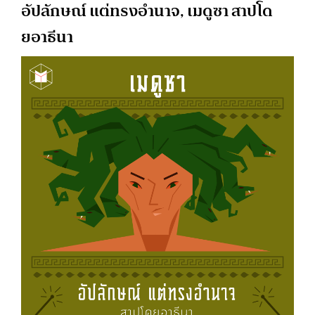
อัปลักษณ์ แต่ทรงอำนาจ, เมดูซา สาปโด
ยอาธีนา