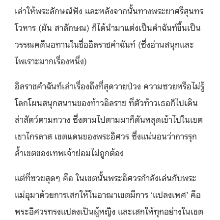
เล่าให้พระลักษณ์ฟัง และหลังจากนั้นทางพระยาศรีสุนทร
โวหาร (ผัน สาลักษณ) ก็ได้นำมาแต่งเป็นคำฉันท์ขึ้นเป็น
วรรณคดีนอทานในชื่ออิลราชคำฉันท์ (ซึ่งอ่านสนุกและ
ไพเราะมากเรื่องหนึ่ง)
อิลราชคำฉันท์เล่าเรื่องถึงที่สุดวายป่วง ความซวยหรือไม่รู้
โลกโผนสนุกสนานของท้าวอิลราช ที่ตัวท้าวเธอก็ไปเดิน
ล่าสัตว์ตามกวาง ซึ่งตามไปตามมาก็ดันหลุดเข้าไปในเขต
เขาไกรลาส เขตแดนของพระอิศวร ซึ่งแน่นอนว่าการรุก
ล้ำเขตของเทพเจ้าย่อมไม่ถูกต้อง
แต่ที่ซวยสุดๆ คือ ในเขตนั้นพระอิศวรกำลังเล่นกับพระ
แม่อุมาด้วยการเสกให้ในอาณาเขตมีการ ‘แปลงเพศ’ คือ
พระอิศวรทรงแปลงเป็นผู้หญิง และเสกให้ทุกอย่างในเขต