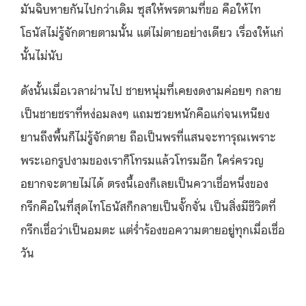
มันฉิบหายกันไปกว่าเดิม ซุสให้พรตามที่ขอ คือให้ไท
โธนัสไม่รู้จักตายตามนั้น แต่ไม่ตายอย่างเดียว เรื่องให้แก่
นั้นไม่นับ
ดังนั้นเมื่อเวลาผ่านไป ชายหนุ่มที่เคยงดงามค่อยๆ กลาย
เป็นชายชราที่หง่อมลงๆ แถมซวยหนักคือแก่จนเหนียง
ยานถึงพื้นก็ไม่รู้จักตาย ถือเป็นพรที่แสนจะทารุณเพราะ
พระเอกรูปงามของเราก็โทรมแล้วโทรมอีก ใคร่ครวญ
อยากจะตายไม่ได้ ตรงนี้เองก็เลยเป็นควาเชื่อหนึ่งของ
กรีกคือในที่สุดไทโธนัสก็กลายเป็นจั๊กจั่น เป็นสิ่งมีชีวิตที่
กรีกเชื่อว่าเป็นอมตะ แต่ร่ำร้องขอความตายอยู่ทุกเมื่อเชื่อ
วัน