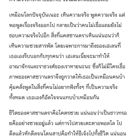
เหมือนโลกปัจจุบันเนอะ เห็นความจริง พูดความจริง แต่
พอพูดเรื่องจริงออกไป กลายเป็นว่าคนไม่เชื่อแถมยังไม่
ชอบความจริงไปอีก สิ่งที่แคสซานดราเห็นแน่นอนว่าก็
เห็นความซวยสารพัด โดยเฉพาะการมาถึงของเฮเลนที่
เธอเองรีบบอกกับทุกคนว่า เฮเลนเนี่ยจะมาทำให้
อาณาจักรและราชวงศ์ของเราหายนะนะ ซึ่งก็ไม่มีใครเชื่อ
ภาพของคาสซวานดราจึงถูกวาดให้เธอเป็นเหมือนคนบ้า
คุ้มคลั่งพูดในสิ่งที่คนไม่อยากฟังทั้งๆ ที่เป็นความจริง
ทั้งหมด เธอเองก็อัดใจจนแทบบ้าเหมือนกัน
ชีวิตของคาสซานดราคือโคตรซวย แน่นอนว่าเป็นชาวทรอ
ยคืออย่างซวยอยู่แล้ว แต่การไปสวยเตะตาอพอลโล ไป
ดีลแล้วหักดีลจนโดนสาปคือทำให้ชีเจ๊งไปทั้งชีวิต แน่นอน