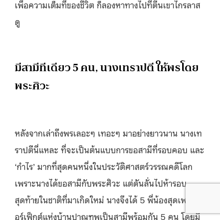
เพื่อความเต็มที่ของชีวิต ก็ลองหาทางไปที่ตีนเขาไกรลาส
ดู
มีสามีทีเดียว 5 คน, นางเทราปตี ให้พรโดย
พระศิวะ
หลังจากเล่าถึงพรเลอะๆ เทอะๆ มาอย่างยาวนาน นางเท
ราปตีนี่แหละ ที่จะเป็นต้นแบบการขอสามีที่รอบคอบ และ
‘กำไร’ มากที่สุดคนหนึ่งในประวัติศาสตร์วรรณคดีโลก
เพราะนางได้ขอสามีกับพระศิวะ แต่ดันลั่นไปห้ารอบ
สุดท้ายในชาติที่มาเกิดใหม่ นางจึงได้ 5 พี่น้องสุดเพ
อร์เฟ็กต์แห่งบ้านปาณฑพเป็นสามีพร้อมกัน 5 คน โดยมี