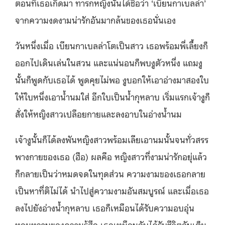
ตอนที่เธอเกิดมา ทารกหญิงนั้นได้ชื่อว่า ‘เบียนกาเบลล่า’
จากความงดงามน่ารักอันมากล้นของเธอนั่นเอง
วันหนึ่งเมื่อ เบียนกาเบลล่าโตเป็นสาว เธอพร้อมพี่เลี้ยงก็
ออกไปเดินเล่นในสวน และแน่นอนก็พบงูตัวหนึ่ง แถมงู
นั้นก็พูดกับเธอได้ พูดคุยไม่พอ งูบอกให้เอาอ่างมาสองใบ
ให้ใบหนึ่งเอาน้ำนมใส่ อีกใบเป็นน้ำกุหลาบ เริ่มแรกเจ้างูก็
สั่งให้หญิงสาวเปลือยกายและลงอาบในอ่างน้ำนม
เจ้างูนั้นก็ได้ลงพันหญิงสาวพร้อมเลียเอานมนั้นจนทั่วสรร
พางกายของเธอ (ฮือ) ผลคือ หญิงสาวที่งามน่ารักอยุ่แล้ว
ก็กลายเป็นว่าหมดจดในทุดส่วน ความงามของเธอกลาย
เป็นหาที่ติไม่ได้ นำไปสู่ความงามอันสมบูรณ์ และเมื่อเธอ
ลงไปยังอ่างน้ำกุหลาบ เธอก็เหมือนได้รับความอบอุ่น
หอมหวานของความรู้สึก เธอเหมือนกับได้รับชีวิตอันเต็ม