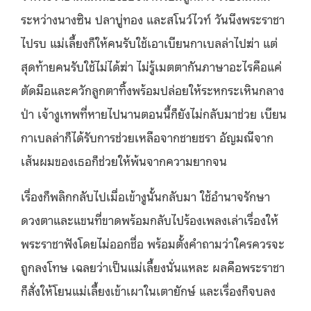
ระหว่างนางซิน ปลาบู่ทอง และสโนว์ไวท์ วันนึงพระราชา
ไปรบ แม่เลี้ยงก็ให้คนรับใช้เอาเบียนกาเบลล่าไปฆ่า แต่
สุดท้ายคนรับใช้ไม่ได้ฆ่า ไม่รู้เมตตากันภาษาอะไรคือแค่
ตัดมือและควักลูกตาทิ้งพร้อมปล่อยให้ระหกระเหินกลาง
ป่า เจ้างูเทพที่หายไปนานตอนนี้ก็ยังไม่กลับมาช่วย เบียน
กาเบลล่าก็ได้รับการช่วยเหลือจากชายชรา อัญมณีจาก
เส้นผมของเธอก็ช่วยให้พ้นจากความยากจน
เรื่องก็พลิกกลับไปเมื่อเข้างูนั้นกลับมา ใช้อำนาจรักษา
ดวงตาและแขนที่ขาดพร้อมกลับไปร้องเพลงเล่าเรื่องให้
พระราชาฟังโดยไม่ออกชื่อ พร้อมตั้งคำถามว่าใครควรจะ
ถูกลงโทษ เฉลยว่าเป็นแม่เลี้ยงนั่นแหละ ผลคือพระราชา
ก็สั่งให้โยนแม่เลี้ยงเข้าเผาในเตายักษ์ และเรื่องก็จบลง