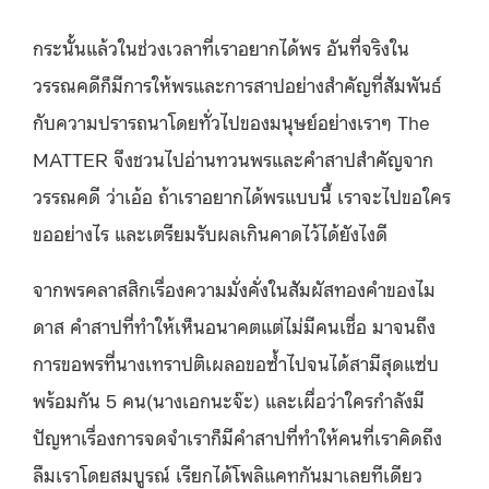
กระนั้นแล้วในช่วงเวลาที่เราอยากได้พร อันที่จริงใน
วรรณคดีก็มีการให้พรและการสาปอย่างสำคัญที่สัมพันธ์
กับความปรารถนาโดยทั่วไปของมนุษย์อย่างเราๆ The
MATTER จึงชวนไปอ่านทวนพรและคำสาปสำคัญจาก
วรรณคดี ว่าเอ้อ ถ้าเราอยากได้พรแบบนี้ เราจะไปขอใคร
ขออย่างไร และเตรียมรับผลเกินคาดไว้ได้ยังไงดี
จากพรคลาสสิกเรื่องความมั่งคั่งในสัมผัสทองคำของไม
ดาส คำสาปที่ทำให้เห็นอนาคตแต่ไม่มีคนเชื่อ มาจนถึง
การขอพรที่นางเทราปติเผลอขอซ้ำไปจนได้สามีสุดแซ่บ
พร้อมกัน 5 คน(นางเอกนะจ๊ะ) และเผื่อว่าใครกำลังมี
ปัญหาเรื่องการจดจำเราก็มีคำสาปที่ทำให้คนที่เราคิดถึง
ลืมเราโดยสมบูรณ์ เรียกได้โพลิแคทกันมาเลยทีเดียว