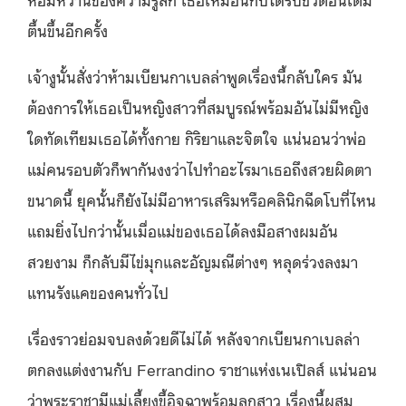
ตื้นขึ้นอีกครั้ง
เจ้างูนั้นสั่งว่าห้ามเบียนกาเบลล่าพูดเรื่องนี้กลับใคร มัน
ต้องการให้เธอเป็นหญิงสาวที่สมบูรณ์พร้อมอันไม่มีหญิง
ใดทัดเทียมเธอได้ทั้งกาย กิริยาและจิตใจ แน่นอนว่าพ่อ
แม่คนรอบตัวก็พากันงงว่าไปทำอะไรมาเธอถึงสวยผิดตา
ขนาดนี้ ยุคนั้นก็ยังไม่มีอาหารเสริมหรือคลินิกฉีดโบที่ไหน
แถมยิ่งไปกว่านั้นเมื่อแม่ของเธอได้ลงมือสางผมอัน
สวยงาม ก็กลับมีไข่มุกและอัญมณีต่างๆ หลุดร่วงลงมา
แทนรังแคของคนทั่วไป
เรื่องราวย่อมจบลงด้วยดีไม่ได้ หลังจากเบียนกาเบลล่า
ตกลงแต่งงานกับ Ferrandino ราชาแห่งเนเปิลส์ แน่นอน
ว่าพระราชามีแม่เลี้ยงขี้อิจฉาพร้อมลูกสาว เรื่องนี้ผสม