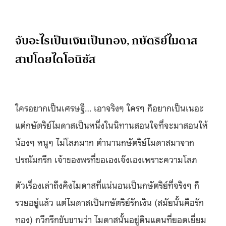
จับอะไรเป็นเงินเป็นทอง, กษัตริย์ไมดาส
สาปโดยไดโอนิซัส
ใครอยากเป็นเศรษฐี… เอาจริงๆ ใครๆ ก็อยากเป็นเนอะ
แต่กษัตริย์ไมดาสเป็นหนึ่งในนิทานสอนใจที่จะมาสอนให้
น้องๆ หนูๆ ไม่โลภมาก ตำนานกษัตริย์ไมดาสมาจาก
ปรณัมกรีก เจ้าของพรที่ขอเองเจ๊งเองเพราะความโลภ
ตัวเรื่องเล่าถึงคิงไมดาสที่แน่นอนเป็นกษัตริย์ที่จริงๆ ก็
รวยอยู่แล้ว แต่ไมดาสเป็นกษัตริย์รักเงิน (สมัยนั้นคือรัก
ทอง) กวีกรีกขับขานว่า ไมดาสนั้นอยู่ดินแดนที่ยอดเยี่ยม