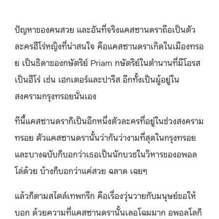
ปัญหาของคนสวย และอันที่จริงแคสซานดราถือเป็นตัว
ละครฮีโร่หญิงที่น่าสนใจ คือแคสซานดราเกิดในเมืองทรอ
ย เป็นธิดาของกษัตริย์ Priam กษัตริย์ในตำนานที่มีโอรส
เป็นฮีโร่ เช่น เฮกเตอร์และปารีส อีกทั้งเป็นผู้อยู่ใน
สงครามกรุงทรอยนั่นเอง
ทีนี้แคสซานดราก็เป็นอีกหนึ่งตัวละครที่อยู่ในช่วงสงคราม
ทรอย ตัวแคสซานดรานั้นว่ากันว่างามที่สุดในกรุงทรอย
และบางฉบับก็บอกว่าเธอเป็นนักบวชในวิหารของอพอล
โล่ด้วย บ้างก็บอกว่าแค่สวย ฉลาด เฉยๆ
แล้วก็ตามสไตล์เทพกรีก คือเรื่องวุ่นวายกับมนุษย์ขอให้
บอก ด้วยความที่แคสซานดรานั้นเลอโฉมมาก อพอลโลก็