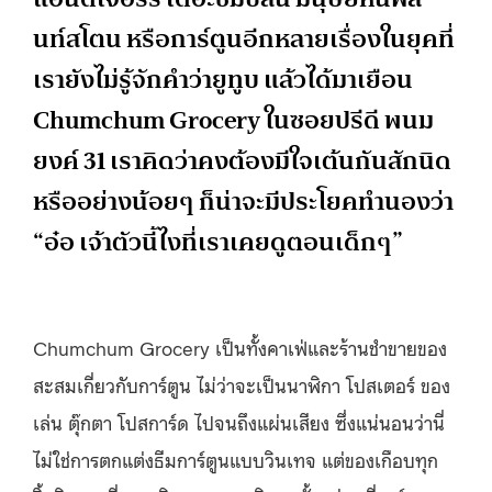
นท์สโตน หรือการ์ตูนอีกหลายเรื่องในยุคที่
เรายังไม่รู้จักคำว่ายูทูบ แล้วได้มาเยือน
Chumchum Grocery ในซอยปรีดี พนม
ยงค์ 31 เราคิดว่าคงต้องมีใจเต้นกันสักนิด
หรืออย่างน้อยๆ ก็น่าจะมีประโยคทำนองว่า
“อ๋อ เจ้าตัวนี้ไงที่เราเคยดูตอนเด็กๆ”
Chumchum Grocery เป็นทั้งคาเฟ่และร้านชำขายของ
สะสมเกี่ยวกับการ์ตูน ไม่ว่าจะเป็นนาฬิกา โปสเตอร์ ของ
เล่น ตุ๊กตา โปสการ์ด ไปจนถึงแผ่นเสียง ซึ่งแน่นอนว่านี่
ไม่ใช่การตกแต่งธีมการ์ตูนแบบวินเทจ แต่ของเกือบทุก