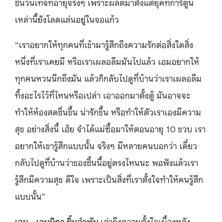
ชิ้นวินเทจที่อายุจริงๆ เพราะผลิตมาตั้งแต่ยุคที่การ์ตูน
เหล่านี้ยังโลดแล่นอยู่ในจอแก้ว
“เราอยากให้ทุกคนที่เข้ามารู้สึกถึงความรักต่อสิ่งใดสิ่ง
หนึ่งที่เราเคยมี หรือเราเผลอลืมมันไปแล้ว เอมอยากให้
ทุกคนหวนนึกถึงมัน แล้วก็กลับไปดูที่บ้านว่าเราเผลอลืม
ทิ้งอะไรไว้ที่ไหนหรือเปล่า เอาออกมาตั้งตู้ มันอาจจะ
ทำให้ห้องสดชื่นขึ้น น่ารักขึ้น หรือทำให้ตัวเราเองมีความ
สุข อย่างสิ่งนี้ เฮ้ย จำได้แม่ซื้อมาให้ตอนอายุ 10 ขวบ เรา
อยากให้เขารู้สึกแบบนั้น จริงๆ มีหลายคนบอกว่า เดี๋ยว
กลับไปดูที่บ้านว่าของชิ้นนี้อยู่ตรงไหนนะ พอฟังแล้วเรา
รู้สึกมีความสุข ดีใจ เพราะเป็นสิ่งที่เราตั้งใจทำให้คนรู้สึก
แบบนั้น”
เอม
—
เอมนิกา ยิ้มอำพัน
เล่าถึงความตั้งใจเบื้องหลัง