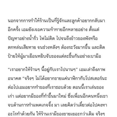
นอกจากการทำให้ร้านเป็นที่รู้จักและลูกค้าอยากกลับมา
อีกครั้ง เอมยังเจอความท้าทายอีกหลายอย่าง ตั้งแต่
ปัญหาอย่างน้ำรั่ว ไฟไม่ติด ไปจนถึงข้าวของพังหรือ
ตกหล่นเสียหาย จนช่วงหลังๆ ต้องระวังมากขึ้น และติด
ป้ายให้ผู้มาเยือนหยิบจับของแต่ละชิ้นกันอย่างเบามือ
“เราอยากให้ร้านๆ นี้อยู่กับเราไปนานๆ” เอมเล่าถึงภาพ
อนาคต “จริงๆ ไม่ได้อยากขายแค่นาฬิกากับโปสเตอร์นะ
ต่อไปเอมอยากทำของที่เราชอบด้วย ตอนนี้เราเล่นของ
เก่า แต่อยากมีของที่ทำขึ้นมาใหม่ ซึ่งเพื่อนอีกคนหนึ่งเขา
จบด้านการทำแพคเกจจิ้ง มา เลยคิดว่าเดี๋ยวต่อไปคงหา
อะไรทำด้วยกัน ให้ร้านเรามีของขายเยอะกว่าเดิม จริงๆ