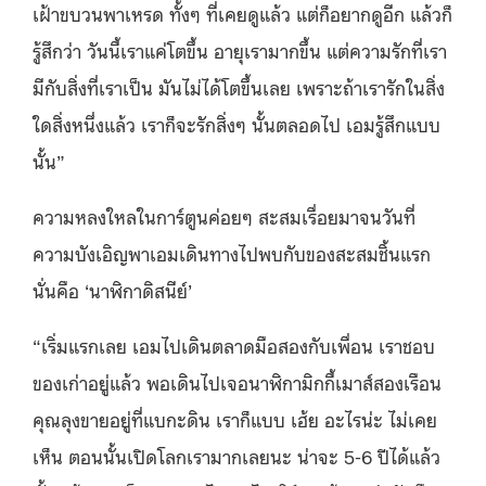
เฝ้าขบวนพาเหรด ทั้งๆ ที่เคยดูแล้ว แต่ก็อยากดูอีก แล้วก็
รู้สึกว่า วันนี้เราแค่โตขึ้น อายุเรามากขึ้น แต่ความรักที่เรา
มีกับสิ่งที่เราเป็น มันไม่ได้โตขึ้นเลย เพราะถ้าเรารักในสิ่ง
ใดสิ่งหนึ่งแล้ว เราก็จะรักสิ่งๆ นั้นตลอดไป เอมรู้สึกแบบ
นั้น”
ความหลงใหลในการ์ตูนค่อยๆ สะสมเรื่อยมาจนวันที่
ความบังเอิญพาเอมเดินทางไปพบกับของสะสมชิ้นแรก
นั่นคือ ‘นาฬิกาดิสนีย์’
“เริ่มแรกเลย เอมไปเดินตลาดมือสองกับเพื่อน เราชอบ
ของเก่าอยู่แล้ว พอเดินไปเจอนาฬิกามิกกี้เมาส์สองเรือน
คุณลุงขายอยู่ที่แบกะดิน เราก็แบบ เฮ้ย อะไรน่ะ ไม่เคย
เห็น ตอนนั้นเปิดโลกเรามากเลยนะ น่าจะ 5-6 ปีได้แล้ว