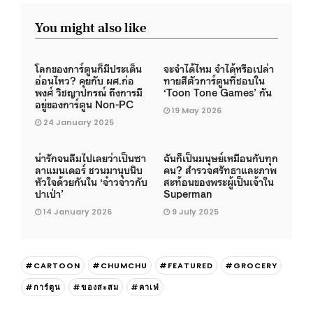
You might also like
โลกของการ์ตูนก็มีประเด็น
จะจำได้ไหม จำได้หรือเปล่า
อ่อนไหว? คุยกับ ผศ.ก่อ
ทายสีตัวการ์ตูนที่ชอบใน
พงศ์ วิชญาปกรณ์ ถึงการมี
‘Toon Tone Games’ กัน
อยู่ของการ์ตูน Non-PC
19 May 2026
24 January 2025
น่ารักจนลืมไปเลยว่าเป็นซา
ฉันก็เป็นมนุษย์เหมือนกับทุก
ลาแมนเดอร์ ชวนมานุบนิบ
คน? สำรวจศรัทธาและภาพ
หัวใจด้วยกันใน ‘จ๋าวจ่าวกับ
สะท้อนของพระผู้เป็นเจ้าใน
ปาเป่า’
Superman
14 January 2026
9 July 2025
#CARTOON
#CHUMCHU
#FEATURED
#GROCERY
#การ์ตูน
#ของสะสม
#คาเฟ่