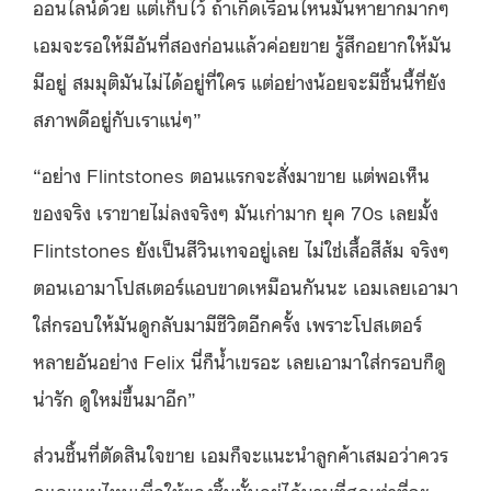
ออนไลน์ด้วย แต่เก็บไว้ ถ้าเกิดเรือนไหนมันหายากมากๆ
เอมจะรอให้มีอันที่สองก่อนแล้วค่อยขาย รู้สึกอยากให้มัน
มีอยู่ สมมุติมันไม่ได้อยู่ที่ใคร แต่อย่างน้อยจะมีชิ้นนี้ที่ยัง
สภาพดีอยู่กับเราแน่ๆ”
“อย่าง Flintstones ตอนแรกจะสั่งมาขาย แต่พอเห็น
ของจริง เราขายไม่ลงจริงๆ มันเก่ามาก ยุค 70s เลยมั้ง
Flintstones ยังเป็นสีวินเทจอยู่เลย ไม่ใช่เสื้อสีส้ม จริงๆ
ตอนเอามาโปสเตอร์แอบขาดเหมือนกันนะ เอมเลยเอามา
ใส่กรอบให้มันดูกลับมามีชีวิตอีกครั้ง เพราะโปสเตอร์
หลายอันอย่าง Felix นี่ก็น้ำเขรอะ เลยเอามาใส่กรอบก็ดู
น่ารัก ดูใหม่ขึ้นมาอีก”
ส่วนชิ้นที่ตัดสินใจขาย เอมก็จะแนะนำลูกค้าเสมอว่าควร