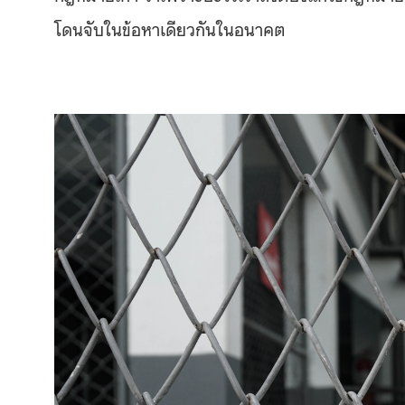
โดนจับในข้อหาเดียวกันในอนาคต