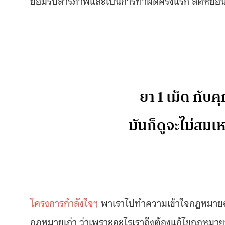
ยา 1 เม็ด กับค
มันก็ดูจะไม่สม
โครงการกำลังใจฯ
พาเราไปทำความเข้าใจกฎหมายฉบับ
กฎหมายเก่า ว่าเพราะอะไรเราถึงต้องแก้ไขกฎหมายนี้