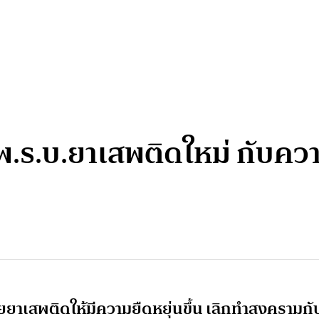
 พ.ร.บ.ยาเสพติดใหม่ กับค
ายยาเสพติดให้มีความยืดหยุ่นขึ้น เลิกทำสงครามกั