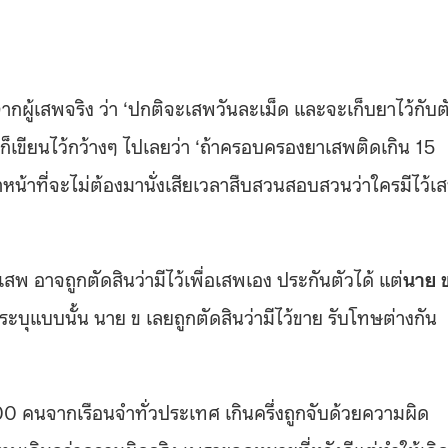
้เสพจริง ว่า ‘ปกติจะเสพวันละเม็ด และจะเก็บยาไว้กับต
ห์ ก็เขียนไว้กว้างๆ ไปเลยว่า ‘ถ้าครอบครองยาเสพติดเกิน 15
จ้าหน้าที่จะไม่ต้องมานั่งเสียเวลาสืบสวนสอบสวนว่าใครมีไว้เ
เสพ อาจถูกตัดสินว่ามีไว้เพื่อเสพเอง ประกันตัวได้ แต่
นาย 
บุแบบนั้น นาย ข เลยถูกตัดสินว่ามีไว้ขาย รับโทษต่างกัน
 คนจากเรือนจำทั่วประเทศ เกินครึ่งถูกจับด้วยความผิด