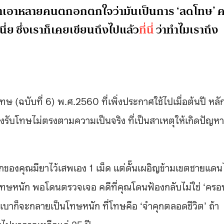
ทำเอาหลายคนตกอกตกใจว่ามันเป็นการ ‘ลดโทษ’ ค
นี่ย ซึ่งเราก็เคยเขียนถึงไปแล้ว
ที่นี่
ว่าทำไมเราถึง
 (ฉบับที่ 6) พ.ศ.2560 ที่เพิ่งประกาศใช้ไปเมื่อต้นปี หลั
งรับโทษไม่ตรงตามความเป็นจริง ที่เป็นสาเหตุให้เกิดปัญหา
จักของคุณมียาไว้เสพเอง 1 เม็ด แต่ดั๊นเผอิญข้ามเขตชายแด
งโทษหนัก พอโดนตรวจเจอ คดีที่คุณโดนฟ้องกลับไม่ใช่ ‘ครอ
ษเบาก็จะกลายเป็นโทษหนัก ที่โทษคือ ‘จำคุกตลอดชีวิต’ ถ้า
ไปมาอาจเหลือแค่ 25 ปี