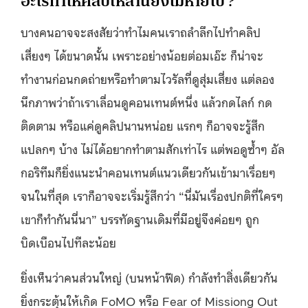
อะไรทำให้คลิปเหล่านี้ยังไม่หายไป ?
บางคนอาจจะสงสัยว่าทำไมคนเราถลำลึกไปทำคลิป
เสี่ยงๆ ได้ขนาดนั้น เพราะอย่างน้อยต่อมเอ๊ะ ก็น่าจะ
ทำงานก่อนกดถ่ายหรือทำตามไวรัลที่ดูสุ่มเสี่ยง แต่ลอง
นึกภาพว่าถ้าเราเลื่อนดูคอนเทนต์หนึ่ง แล้วกดไลก์ กด
ติดตาม หรือแค่ดูคลิปนานหน่อย แรกๆ ก็อาจจะรู้สึก
แปลกๆ บ้าง ไม่ได้อยากทำตามสักเท่าไร แต่พอดูซ้ำๆ อัล
กอริทึมก็ยิ่งแนะนำคอนเทนต์แนวเดียวกันเข้ามาเรื่อยๆ
จนในที่สุด เราก็อาจจะเริ่มรู้สึกว่า “นี่มันเรื่องปกติที่ใครๆ
เขาก็ทำกันนี่นา” บรรทัดฐานเดิมที่มีอยู่จึงค่อยๆ ถูก
บิดเบือนไปทีละน้อย
ยิ่งเห็นว่าคนส่วนใหญ่ (บนหน้าฟีด) กำลังทำสิ่งเดียวกัน
ยิ่งกระตุ้นให้เกิด FoMO หรือ Fear of Missiong Out