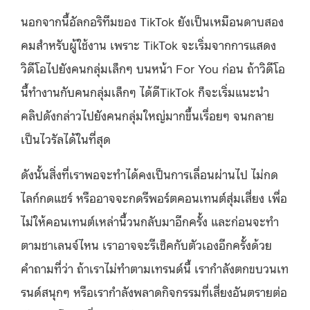
นอกจากนี้อัลกอริทึมของ TikTok ยังเป็นเหมือนดาบสอง
คมสำหรับผู้ใช้งาน เพราะ TikTok จะเริ่มจากการแสดง
วิดีโอไปยังคนกลุ่มเล็กๆ บนหน้า For You ก่อน ถ้าวิดีโอ
นี้ทำงานกับคนกลุ่มเล็กๆ ได้ดีTikTok ก็จะเริ่มแนะนำ
คลิปดังกล่าวไปยังคนกลุ่มใหญ่มากขึ้นเรื่อยๆ จนกลาย
เป็นไวรัลได้ในที่สุด
ดังนั้นสิ่งที่เราพอจะทำได้คงเป็นการเลื่อนผ่านไป ไม่กด
ไลก์กดแชร์ หรืออาจจะกดรีพอร์ตคอนเทนต์สุ่มเสี่ยง เพื่อ
ไม่ให้คอนเทนต์เหล่านี้วนกลับมาอีกครั้ง และก่อนจะทำ
ตามชาเลนจ์ไหน เราอาจจะรีเช็คกับตัวเองอีกครั้งด้วย
คำถามที่ว่า ถ้าเราไม่ทำตามเทรนด์นี้ เรากำลังตกขบวนเท
รนด์สนุกๆ หรือเรากำลังพลาดกิจกรรมที่เสี่ยงอันตรายต่อ