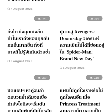
4 August 2026
326
321
ยิ่งโต ยิ่งคุยเก่งขึ้น
ปูทางสู่ Avengers:
ทำไมเราถึงชอบคุยกับ
Doomsday วิเคราะห์
คนอื่นมากขึ้น ทั้งที่
ความเป็นไปได้ที่ซ่อนอยู่
บางทีไม่รู้จักกันด้วยซ้ำ
ใน ‘Spider-Man:
Brand New Day’
3 August 2026
5 August 2026
267
248
ปัดแอปฯ หาคู่จนล้า
แฟนไม่ถูกใจเราหรือไม่
ตอบวนซ้ำเดิมจนเบื่อ
ถูกใจคนอื่น เมื่อ
ทำยังไงถึงจะเริ่มต้น
Princess Treatment
ความสัมพันธ์กับใครสัก
จากชาวเน็ต กลายเป็น