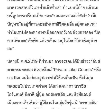
มาตรวจสอบตัวเองซ้ำแล้วซ้ำเล่า ทำแบบนี้ซ้ำๆ แล้วแบ
บนี้ลูปการเปรียบเทียบของสังคมจะจบลงได้ยังไง? เมื่อ
ปัญหามันอยู่ที่การคอยอัพเดทชีวิตคนอื่นอยู่ตลอดเวลา
ทำไมเราไม่ลองหาทางหนีออกจากวังวนด้วยการลอง ‘ปิด
การอัพเดต’ สักพัก แล้วกลับมาอยู่ในโลกชีวิตจริงดูบ้าง
ล่ะ?
ปลายปี ค.ศ.2019 ที่ผ่านมา อาจจะเคยได้ยินข่าวว่าอินส
ตาแกรมทดลองฟีเจอร์ใหม่ ‘Private Like Counts’ หรือ
การปิดยอดไลก์ของรูปภาพไม่ให้คนอื่นเห็น ซึ่งได้สุ่ม
ทดสอบในประเทศต่างๆ ได้แก่ แคนาดา บราซิล
ไอร์แลนด์ อิตาลี ญี่ปุ่น ออสเตรเลีย และนิวซีแลนด์
เนื่องจากเล็งเห็นว่าผู้ใช้งานในกลุ่มวัยรุ่น มี ‘แรงกดดัน’