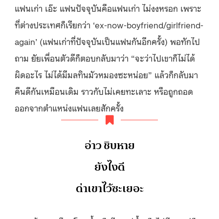
แฟนเก่า เอ๊ะ แฟนปัจจุบันคือแฟนเก่า ไม่งงหรอก เพราะ
ที่ต่างประเทศก็เรียกว่า ‘ex-now-boyfriend/girlfriend-
again’ (แฟนเก่าที่ปัจจุบันเป็นแฟนกันอีกครั้ง) พอทักไป
ถาม ยัยเพื่อนตัวดีก็ตอบกลับมาว่า “จะว่าไปเขาก็ไม่ได้
ผิดอะไร ไม่ได้มีมลทินมัวหมองซะหน่อย” แล้วก็กลับมา
คืนดีกันเหมือนเดิม ราวกับไม่เคยทะเลาะ หรือถูกถอด
ออกจากตำแหน่งแฟนเลยสักครั้ง
อ่าว ชิบหาย
ยังไงดี
ด่าเขาไว้ซะเยอะ