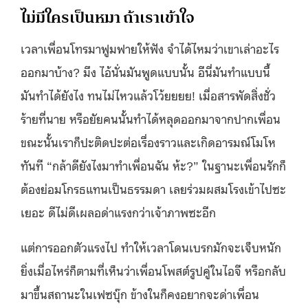
ไม่มีใครเป็นหมา ถ้าเราเข้าใจ
เวลาเพื่อนโทรมาฟูมฟายให้ฟัง จำได้ไหมว่าเขาเล่าอะไร
ออกมาบ้าง? มึง ไอ้นั่นมันพูดแบบนั้น อีนี่มันทำแบบนี้
มันทำได้ยังไง ทนไม่ไหวแล้วโว้ยยยย! เมื่อสารพัดสิ่งชั่ว
ร้ายที่นาย หรือยัยคนนั้นทำได้หลุดออกมาจากปากเพื่อน
ขณะนั้นเราก็ปะติดปะต่อเรื่องราวและเกิดอารมณ์โมโห
ทันที “กล้าดียังไงมาทำเพื่อนฉัน ห้ะ?” ในฐานะเพื่อนรักก็
ต้องย่อมโกรธแทนเป็นธรรมดา เลยร่วมผสมโรงเข้าไปซะ
เยอะ ดีไม่ดีเผลอด่าแรงกว่าเจ้าภาพซะอีก
แต่การออกตัวแรงไป ทำให้เวลาโดนเบรกมักจะเจ็บหนัก
ยิ่งเมื่อไหร่ก็ตามที่เห็นว่าเพื่อนโพสต์รูปคู่ในไอจี หรือกลับ
มาขึ้นสถานะในเฟซบุ๊ก ข้างในก็คงอยากจะด่าเพื่อน