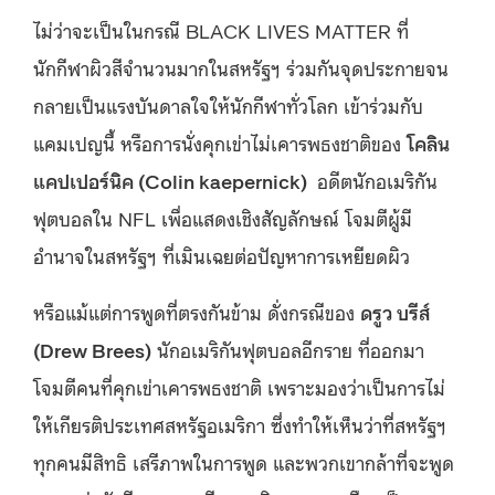
ไม่ว่าจะเป็นในกรณี BLACK LIVES MATTER ที่
นักกีฬาผิวสีจำนวนมากในสหรัฐฯ ร่วมกันจุดประกายจน
กลายเป็นแรงบันดาลใจให้นักกีฬาทั่วโลก เข้าร่วมกับ
แคมเปญนี้ หรือการนั่งคุกเข่าไม่เคารพธงชาติของ
โคลิน
แคปเปอร์นิค (Colin kaepernick)
อดีตนักอเมริกัน
ฟุตบอลใน NFL เพื่อแสดงเชิงสัญลักษณ์ โจมตีผู้มี
อำนาจในสหรัฐฯ ที่เมินเฉยต่อปัญหาการเหยียดผิว
หรือแม้แต่การพูดที่ตรงกันข้าม ดั่งกรณีของ
ดรูว บรีส์
(Drew Brees)
นักอเมริกันฟุตบอลอีกราย ที่ออกมา
โจมตีคนที่คุกเข่าเคารพธงชาติ เพราะมองว่าเป็นการไม่
ให้เกียรติประเทศสหรัฐอเมริกา ซึ่งทำให้เห็นว่าที่สหรัฐฯ
ทุกคนมีสิทธิ เสรีภาพในการพูด และพวกเขากล้าที่จะพูด