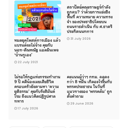
สถาปัตย์คณะราษฎร์กำลัง
ถูกลบ? ว่าด้วยการแย่งชิง
พื้นที่ ความหมาย ความทรง
จำ ของประชาธิปไตยบน
ถนนราชดำเนิน กับ ศ.ชาตรี
ประกิตนนทการ
31 July 2026
หมดยุคโพสต์การเมือง แล้ว
แบรนด์จะไม่จ้าง คุยกับ
นอท-สัณหณัฐ แอดมินเพจ
‘บ้านกูเอง’
22 July 2021
ไม่รอให้กฎแห่งกรรมทำงาน
คะแนนผู้ว่าฯ กทม. ลดลง
9 ปี คดีน้องเมยเสียชีวิต
กว่า 8 หมื่น เกิดอะไรขึ้นกับ
ครอบครัวยังตามหา ‘ความ
พรรคประชาชน ในวันที่
ยุติธรรม’ คุยกับรังสิมันต์
แนวทางของ ‘พรรคส้ม’ ถูก
โรม ถึงแนวคิดปฏิรูปศาล
ตั้งคำถาม
ทหาร
29 June 2026
17 July 2026