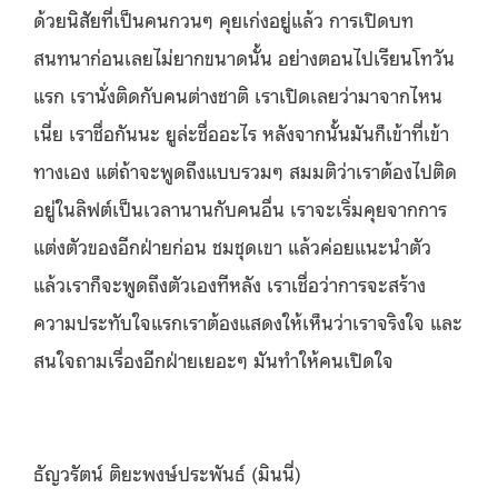
ด้วยนิสัยที่เป็นคนกวนๆ คุยเก่งอยู่แล้ว การเปิดบท
สนทนาก่อนเลยไม่ยากขนาดนั้น อย่างตอนไปเรียนโทวัน
แรก เรานั่งติดกับคนต่างชาติ เราเปิดเลยว่ามาจากไหน
เนี่ย เราชื่อกันนะ ยูล่ะชื่ออะไร หลังจากนั้นมันก็เข้าที่เข้า
ทางเอง แต่ถ้าจะพูดถึงแบบรวมๆ สมมติว่าเราต้องไปติด
อยู่ในลิฟต์เป็นเวลานานกับคนอื่น เราจะเริ่มคุยจากการ
แต่งตัวของอีกฝ่ายก่อน ชมชุดเขา แล้วค่อยแนะนำตัว
แล้วเราก็จะพูดถึงตัวเองทีหลัง เราเชื่อว่าการจะสร้าง
ความประทับใจแรก
เราต้องแสดงให้เห็นว่าเราจริงใจ และ
สนใจถามเรื่องอีกฝ่ายเยอะๆ มันทำให้คนเปิดใจ
ธัญวรัตน์ ติยะพงษ์ประพันธ์ (มินนี่)