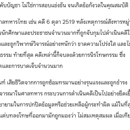
ับบัญชา ไม่ใช่การสอบแข่งขัน จนเกิดข้อกังวลในคุณสมบัติ
ลทหารไทย เช่น คดี 6 ตุลา 2519 หลังเหตุการณ์สังหารหมู่ท
ัวนักศึกษาและประชาชนจำนวนมากที่ถูกจับกุมไปดำเนินคดี
และถูกวิพากษ์วิจารณ์อย่างหนักว่า ขาดความโปร่งใส และไม
รรม ท้ายที่สุด คดีเหล่านี้ก็จบลงด้วยการนิรโทษกรรม ซึ่ง
ชีวิตและการบาดเจ็บจำนวนมาก
์ เสียชีวิตจากการถูกซ้อมทรมานอย่างรุนแรงและถูกธำรง
้นพิจารณาในศาลทหาร กระบวนการดำเนินคดีเป็นไปอย่างยืดเยื
ยายามในการปกปิดข้อมูลหรือช่วยเหลือผู้กระทำผิด แม้ในที่ส
่บทลงโทษที่ออกมามักถูกมองว่า ไม่สมเหตุสมผล เมื่อเที