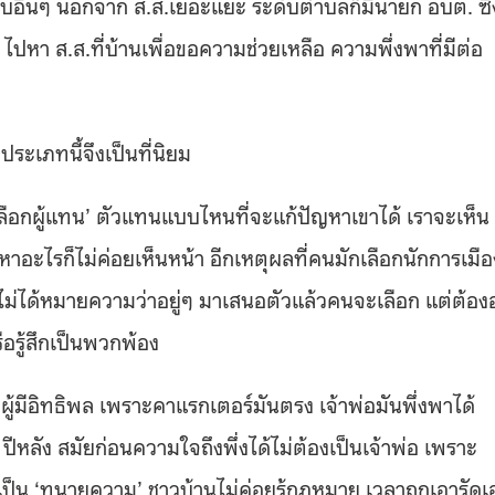
ับอื่นๆ นอกจาก ส.ส.เยอะแยะ ระดับตำบลก็มีนายก อบต. ซึ่
 ไปหา ส.ส.ที่บ้านเพื่อขอความช่วยเหลือ ความพึ่งพาที่มีต่อ
ะเภทนี้จึงเป็นที่นิยม
‘เลือกผู้แทน’ ตัวแทนแบบไหนที่จะแก้ปัญหาเขาได้ เราจะเห็น
อะไรก็ไม่ค่อยเห็นหน้า อีกเหตุผลที่คนมักเลือกนักการเมือ
ไม่ได้หมายความว่าอยู่ๆ มาเสนอตัวแล้วคนจะเลือก แต่ต้องอย
อรู้สึกเป็นพวกพ้อง
-ผู้มีอิทธิพล เพราะคาแรกเตอร์มันตรง เจ้าพ่อมันพึ่งพาได้
0 ปีหลัง สมัยก่อนความใจถึงพึ่งได้ไม่ต้องเป็นเจ้าพ่อ เพราะ
เป็น ‘ทนายความ’ ชาวบ้านไม่ค่อยรู้กฎหมาย เวลาถูกเอารัดเ