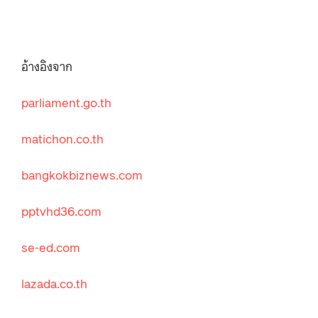
อ้างอิงจาก
parliament.go.th
matichon.co.th
bangkokbiznews.com
pptvhd36.com
se-ed.com
lazada.co.th