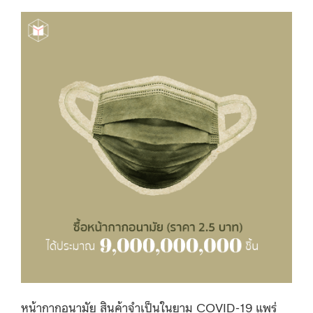
หน้ากากอนามัย สินค้าจำเป็นในยาม COVID-19 แพร่