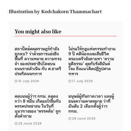
Illustration by Kodchakorn Thammachart
You might also like
สถาปัตย์คณะราษฎร์กำลัง
ไม่รอให้กฎแห่งกรรมทำงาน
ถูกลบ? ว่าด้วยการแย่งชิง
9 ปี คดีน้องเมยเสียชีวิต
พื้นที่ ความหมาย ความทรง
ครอบครัวยังตามหา ‘ความ
จำ ของประชาธิปไตยบน
ยุติธรรม’ คุยกับรังสิมันต์
ถนนราชดำเนิน กับ ศ.ชาตรี
โรม ถึงแนวคิดปฏิรูปศาล
ประกิตนนทการ
ทหาร
31 July 2026
17 July 2026
คะแนนผู้ว่าฯ กทม. ลดลง
มนุษย์ผู้ทันกาลเวลา และผู้
กว่า 8 หมื่น เกิดอะไรขึ้นกับ
ชนะความคาดหมาย ว่าที่
พรรคประชาชน ในวันที่
อันดับ 2 เลือกตั้งผู้ว่าฯ
แนวทางของ ‘พรรคส้ม’ ถูก
กทม.
ตั้งคำถาม
28 June 2026
29 June 2026