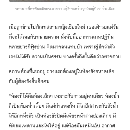
จดหมายที่พรพิมลเขียนระบายความรู้สึกระหว่างถูกขังอยู่ที่ สภ.ช้างเผือก
เมื่อถูกย้ายไปทัณฑสถานหญิงเชียงใหม่ เธอเฝ้ารอแต่วัน
ที่จะได้เจอกับทนายความ นั่งนับมื้ออาหารแทนปฏิทิน
หลายช่วงก็ฟุ้งซ่าน คิดมากจนแทบบ้า เพราะรู้สึกว่าตัว
เองไม่ได้รับความเป็นธรรม บางครั้งถึงขั้นคิดว่าอยากตาย
สภาพห้องที่เธออยู่ ช่วงแรกต้องอยู่ในห้องขังขนาดเล็ก
กับผู้ต้องขังอื่นอีกคน
“ห้องที่ได้คือห้องเล็กๆ เหมาะกับการอยู่คนเดียว ห้องน้ำ
ก็เป็นห้องน้ำเตี้ยๆ มีแค่กำแพงกั้น มีโถปัสสาวะกับถังน้ำ
ให้อีกหนึ่งถัง เป็นห้องขังปิดมีเพียงหน้าต่างช่องเล็กๆ มี
พัดลมเพดานและไฟให้อยู่ แต่ห้องมันเหม็นอับ อากาศ