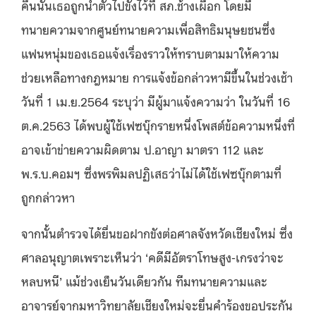
คืนนั้นเธอถูกนำตัวไปขังไว้ที่ สภ.ช้างเผือก โดยมี
ทนายความจากศูนย์ทนายความเพื่อสิทธิมนุษยชนซึ่ง
แฟนหนุ่มของเธอแจ้งเรื่องราวให้ทราบตามมาให้ความ
ช่วยเหลือทางกฎหมาย การแจ้งข้อกล่าวหามีขึ้นในช่วงเช้า
วันที่ 1 เม.ย.2564 ระบุว่า มีผู้มาแจ้งความว่า ในวันที่ 16
ต.ค.2563 ได้พบผู้ใช้เฟซบุ๊กรายหนึ่งโพสต์ข้อความหนึ่งที่
อาจเข้าข่ายความผิดตาม ป.อาญา มาตรา 112 และ
พ.ร.บ.คอมฯ ซึ่งพรพิมลปฏิเสธว่าไม่ได้ใช้เฟซบุ๊กตามที่
ถูกกล่าวหา
จากนั้นตำรวจได้ยื่นขอฝากขังต่อศาลจังหวัดเชียงใหม่ ซึ่ง
ศาลอนุญาตเพราะเห็นว่า ‘คดีมีอัตราโทษสูง-เกรงว่าจะ
หลบหนี’ แม้ช่วงเย็นวันเดียวกัน ทีมทนายความและ
อาจารย์จากมหาวิทยาลัยเชียงใหม่จะยื่นคำร้องขอประกัน