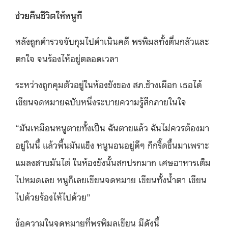
ช่วยคืนชีวิตให้หนูที
หลังถูกตำรวจจับกุมไปดำเนินคดี พรพิมลทั้งตื่นกลัวและ
ตกใจ จนร้องไห้อยู่ตลอดเวลา
ระหว่างถูกคุมตัวอยู่ในห้องขังของ สภ.ช้างเผือก เธอได้
เขียนจดหมายฉบับหนึ่งระบายความรู้สึกภายในใจ
“มันเหมือนหนูตายทั้งเป็น ฉันตายแล้ว ฉันไม่ควรต้องมา
อยู่ในนี้ แล้วพื้นมันแข็ง หนูนอนอยู่ดีๆ ก็กรี๊ดขึ้นมาเพราะ
แมลงสาบมันไต่ ในห้องขังนั้นสกปรกมาก เศษอาหารเต็ม
ไปหมดเลย หนูก็เลยเขียนจดหมาย เขียนทั้งน้ำตา เขียน
ไปด้วยร้องไห้ไปด้วย”
ข้อความในจดหมายที่พรพิมลเขียน มีดังนี้