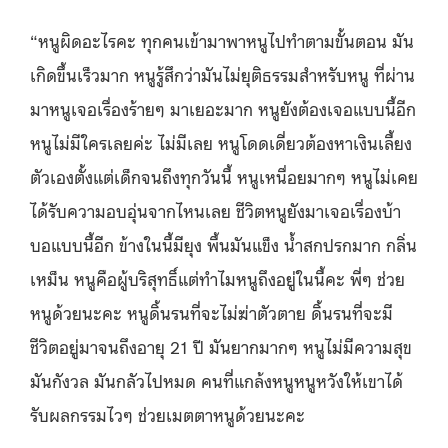
“หนูผิดอะไรคะ ทุกคนเข้ามาพาหนูไปทำตามขั้นตอน มัน
เกิดขึ้นเร็วมาก หนูรู้สึกว่ามันไม่ยุติธรรมสำหรับหนู ที่ผ่าน
มาหนูเจอเรื่องร้ายๆ มาเยอะมาก หนูยังต้องเจอแบบนี้อีก
หนูไม่มีใครเลยค่ะ ไม่มีเลย หนูโดดเดี่ยวต้องหาเงินเลี้ยง
ตัวเองตั้งแต่เด็กจนถึงทุกวันนี้ หนูเหนื่อยมากๆ หนูไม่เคย
ได้รับความอบอุ่นจากไหนเลย ชีวิตหนูยังมาเจอเรื่องบ้า
บอแบบนี้อีก ข้างในนี้มียุง พื้นมันแข็ง น้ำสกปรกมาก กลิ่น
เหม็น หนูคือผู้บริสุทธิ์แต่ทำไมหนูถึงอยู่ในนี้คะ พี่ๆ ช่วย
หนูด้วยนะคะ หนูดิ้นรนที่จะไม่ฆ่าตัวตาย ดิ้นรนที่จะมี
ชีวิตอยู่มาจนถึงอายุ 21 ปี มันยากมากๆ หนูไม่มีความสุข
มันกังวล มันกลัวไปหมด คนที่แกล้งหนูหนูหวังให้เขาได้
รับผลกรรมไวๆ ช่วยเมตตาหนูด้วยนะคะ