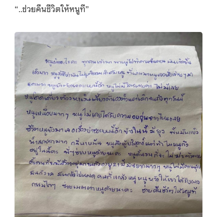
“..ช่วยคืนชีวิตให้หนูที”