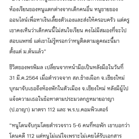
ห้องเรียนของหนูแตกต่างจากเด็กคนอื่น หนูขายของ
ออนไลน์เพื่อหาเงินเลี้ยงตัวเองและส่งให้ครอบครัว แต่ครู
เขาคงเห็นว่าเด็กคนนี้ไม่สนใจเรียน คงไม่มีสมองที่จะไป
สอบแพทย์ แต่เขาไม่รู้หรอกว่าหนูติดตามดูคณะนี้มา
ตั้งแต่ ม.ต้นแล้ว”
ชีวิตของพรพิมล เปลี่ยนจากหน้ามือเป็นหลังมือในวันที่
31 มี.ค.2564 เมื่อตำรวจจาก สภ.ช้างเผือก จ.เชียงใหม่
บุกมาจับเธอถึงห้องพักในตัวเมือง จ.เชียงใหม่ หลังมีผู้ไป
แจ้งความเธอในข้อหาตามประมวลกฎหมายอาญา
(ป.อาญา) มาตรา 112 และ พ.ร.บ.คอมพิวเตอร์
“หนูโดนจับกุมโดยตำรวจราว 5-6 คนที่หอพัก เขาบอกว่า
โดนคดี 112 แต่หนูไม่แน่ใจเพราะไม่เคยได้รับเอกสาร