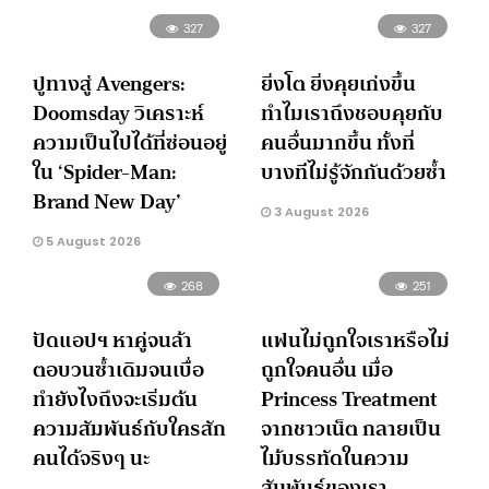
327
327
ปูทางสู่ Avengers:
ยิ่งโต ยิ่งคุยเก่งขึ้น
Doomsday วิเคราะห์
ทำไมเราถึงชอบคุยกับ
ความเป็นไปได้ที่ซ่อนอยู่
คนอื่นมากขึ้น ทั้งที่
ใน ‘Spider-Man:
บางทีไม่รู้จักกันด้วยซ้ำ
Brand New Day’
3 August 2026
5 August 2026
268
251
ปัดแอปฯ หาคู่จนล้า
แฟนไม่ถูกใจเราหรือไม่
ตอบวนซ้ำเดิมจนเบื่อ
ถูกใจคนอื่น เมื่อ
ทำยังไงถึงจะเริ่มต้น
Princess Treatment
ความสัมพันธ์กับใครสัก
จากชาวเน็ต กลายเป็น
คนได้จริงๆ นะ
ไม้บรรทัดในความ
สัมพันธ์ของเรา