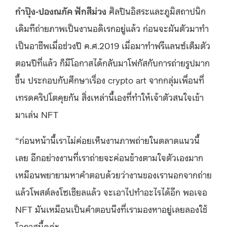
กำปุ๊ง-ปองณภัค ฟักสีม่วง
ศิลปินอิสระและภูมิสถาปนิก
เดิมทีถ่ายภาพเป็นงานอดิเรกอยู่แล้ว ก่อนจะผันตัวมาทำ
เป็นอาชีพเมื่อช่วงปี ค.ศ.2019 เมื่อมาทำฟรีแลนซ์เต็มตัว
ตอนปีที่แล้ว ก็มีโอกาสได้กลับมาโฟกัสกับการถ่ายรูปมาก
ขึ้น ประกอบกับศึกษาเรื่อง crypto art จากกลุ่มเพื่อนที่
เทรดคริปโตคุยกัน สิ่งเหล่านี้เองที่ทำให้เจ้าตัวสนใจเข้า
มาเล่น NFT
“ก่อนหน้านี้เราไม่ค่อยเห็นงานภาพถ่ายในตลาดแนวนี้
เลย อีกอย่างงานที่เราถ่ายจะค่อนข้างตามใจตัวเองมาก
เหมือนพยายามหาคำตอบด้วยว่างานของเรานอกจากถ่าย
แล้วโพสต์ลงโซเชียลแล้ว จะเอาไปทำอะไรได้อีก พอเจอ
NFT มันเหมือนเป็นคำตอบนึงที่เรามองหาอยู่เลยลองใช้
โอกาสนี้ดูค่ะ