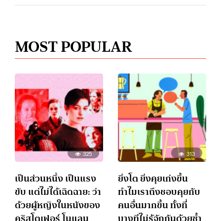
MOST POPULAR
325
313
เป็นส่วนหนึ่ง เป็นแรง
ยิ่งโต ยิ่งคุยเก่งขึ้น
ขับ แต่ไม่ได้เฉิดฉาย: ว่า
ทำไมเราถึงชอบคุยกับ
ด้วยผู้หญิงในหนังของ
คนอื่นมากขึ้น ทั้งที่
คริสโตเฟอร์ โนแลน
บางทีไม่รู้จักกันด้วยซ้ำ