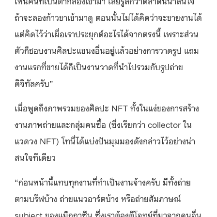
เห็นคนที่เป็นตากล้องเข้ามา เลยรู้สึกว่าตลาดนี้น่าสนใจ
ถ้าจะลองก้าวขาเข้ามาดู ตอนนั้นไม่ได้คิดว่าจะขายงานได้
แต่คิดไว้ว่าเผื่อเราประยุกต์อะไรได้จากตรงนี้ เพราะส่วน
ตัวก็ชอบงานศิลปะแขนงอื่นอยู่แล้วอย่างการวาดรูป แถม
งานแรกที่ขายได้ก็เป็นงานวาดที่นำไปรวมกับรูปถ่าย
ดิจิทัลครับ”
เมื่อพูดถึงภาพรวมของศิลปะ NFT ทั้งในแง่ของการสร้าง
งานภาพถ่ายและกลุ่มคนซื้อ (ซึ่งเรียกว่า collector ใน
แวดวง NFT) โทนี่ได้แบ่งปันมุมมองดังกล่าวไว้อย่างน่า
สนใจทีเดียว
“ก่อนหน้านี้แทบทุกงานที่ทำเป็นงานจ้างครับ มีทั้งถ่าย
ตามบรีฟบ้าง ถ่ายแนวอาร์ตบ้าง หรือถ่ายสัมภาษณ์
subject ของแม็กกาซีน ซึ่งเราต้องตีโจทย์ที่มาจากคนอื่น