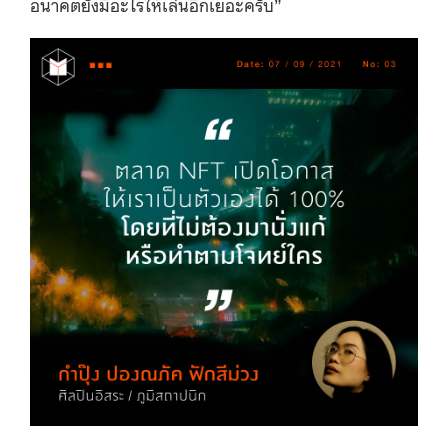
อนาคตยังมีอะไรให้เล่นอีกเยอะครับ”