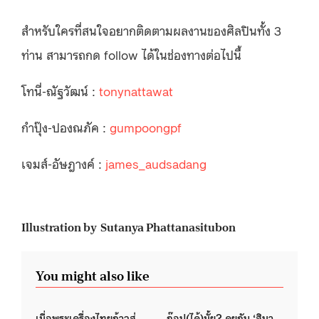
สำหรับใครที่สนใจอยากติดตามผลงานของศิลปินทั้ง 3
ท่าน สามารถกด follow ได้ในช่องทางต่อไปนี้
โทนี่-ณัฐวัฒน์ :
tonynattawat
กำปุ๊ง-ปองณภัค :
gumpoongpf
เจมส์-อัษฎางค์ :
james_audsadang
Illustration by Sutanya Phattanasitubon
You might also like
เมื่อพระเครื่องไทยก้าวสู่
ก๊อป(ได้)มั้ย? คุยกับ ‘สินา