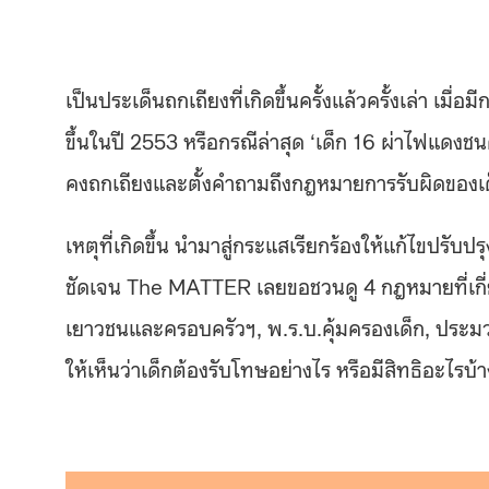
เป็นประเด็นถกเถียงที่เกิดขึ้นครั้งแล้วครั้งเล่า เม
ขึ้นในปี 2553 หรือกรณีล่าสุด ‘เด็ก 16 ผ่าไฟแดงชนคนต
คงถกเถียงและตั้งคำถามถึงกฎหมายการรับผิดของ
เหตุที่เกิดขึ้น นำมาสู่กระแสเรียกร้องให้แก้ไขปรั
ชัดเจน The MATTER เลยขอชวนดู 4 กฎหมายที่เกี่
เยาวชนและครอบครัวฯ, พ.ร.บ.คุ้มครองเด็ก, ปร
ให้เห็นว่าเด็กต้องรับโทษอย่างไร หรือมีสิทธิอะไรบ