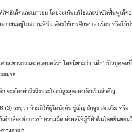
้สิทธิเด็กและเยาวชน โดยจะเน้นแก้ไขและบำบัดฟื้นฟูเด็กอย
เยาวชนอยู่ในสถานพินิจ ต้องให้การศึกษาเล่าเรียน หรือให้ท
บ.ศาลเยาวชนและครอบครัวฯ โดยนิยามว่า ‘เด็ก’ เป็นบุคคลที่
การสมรส
อเด็ก จะต้องคำนึงถึงประโยชน์สูงสุดของเด็กเป็นสำคัญ
3) ระบุว่า ห้ามมิให้ผู้ใดบังคับ ขู่เข็ญ ชักจูง ส่งเสริม หรือ
็กเสี่ยงต่อการทำความผิด ส่งผลให้ผู้ที่ฝ่าฝืนโดยยินยอมใ
โทษทางอาญา